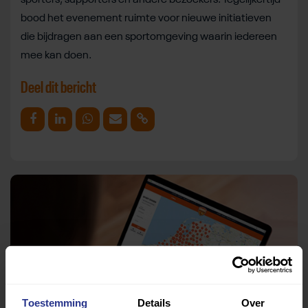
bood het evenement ruimte voor nieuwe initiatieven
die bijdragen aan een sportomgeving waarin iedereen
mee kan doen.
Deel dit bericht
Deel op Facebook
Deel op Linkedin
Deel op Whatsapp
Mail link
Kopieer link
Toestemming
Details
Over