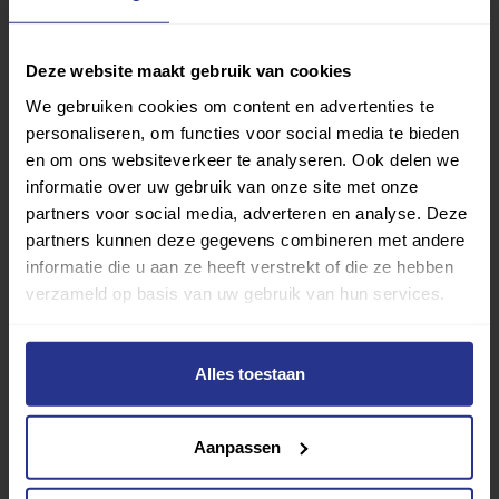
Deze website maakt gebruik van cookies
We gebruiken cookies om content en advertenties te
personaliseren, om functies voor social media te bieden
en om ons websiteverkeer te analyseren. Ook delen we
Vind jouw sport
informatie over uw gebruik van onze site met onze
partners voor social media, adverteren en analyse. Deze
Van atletiek tot zwemmen: met onze Sportzoeker
partners kunnen deze gegevens combineren met andere
vind je gemakkelijk jouw favoriete sport of activiteit.
informatie die u aan ze heeft verstrekt of die ze hebben
Met meer dan 4250 sportclubs is er altijd een sport
verzameld op basis van uw gebruik van hun services.
die bij je past.
Sport zoeken
Alles toestaan
Aanpassen