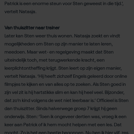
Patrick is een enorme steun voor Sten geweest in die tijd.’,
vertelt Natasja.
Van thuiszitter naar trainer
Later kan Sten weer thuis wonen. Natasja zoekt en vindt
mogelijkheden om Sten op zijn manier te laten leren,
meedoen. Maar wet- en regelgeving maakt dat Sten
uiteindelijk toch, met terugwerkende kracht, een
leerplichtontheffing krijgt. Sten leert op zijn eigen manier,
vertelt Natasja. ‘Hij heeft zichzelf Engels geleerd door online
filmpjes te kijken en van alles op te zoeken. Als Sten goed in
zijn vel zit is hij hartstikke slim en kan hij heel veel. Bijzonder,
dat zo’n kind volgens de wet niet leerbaar is.’ Officieel is Sten
dan thuiszitter. Sinds halverwege groep 7 krijgt hij geen
onderwijs. Sten: ‘Toen ik ongeveer dertien was, vroeg ik een
keer aan Patrick of ik hem mocht helpen met een les. Dat
mocht. Zo is het een beetje begonnen. Nu ben ik hier vijf, zes