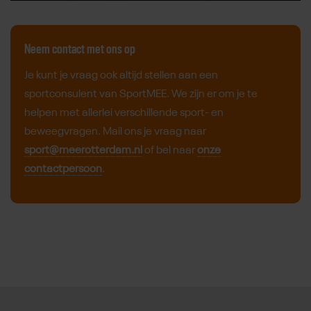
Neem contact met ons op
Je kunt je vraag ook altijd stellen aan een
sportconsulent van SportMEE. We zijn er om je te
helpen met allerlei verschillende sport- en
beweegvragen. Mail ons je vraag naar
sport@meerotterdam.nl
of bel naar
onze
contactpersoon
.