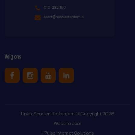
010-2821160
sport@meerotterdam.nl
Volg ons
Uniek Sporten op Facebook
Uniek Sporten op Instagram
Uniek Sporten op Youtube
Uniek Sporten op Link
Uniek Sporten Rotterdam © Copyright 2026
Website door
I-Pulse Internet Solutions