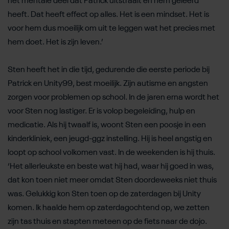
het mentale deel dat Patrick uitstraalt en hem geleerd
heeft. Dat heeft effect op alles. Het is een mindset. Het is
voor hem dus moeilijk om uit te leggen wat het precies met
hem doet. Het is zijn leven.’
Sten heeft het in die tijd, gedurende die eerste periode bij
Patrick en Unity99, best moeilijk. Zijn autisme en angsten
zorgen voor problemen op school. In de jaren erna wordt het
voor Sten nog lastiger. Er is volop begeleiding, hulp en
medicatie. Als hij twaalf is, woont Sten een poosje in een
kinderkliniek, een jeugd-ggz instelling. Hij is heel angstig en
loopt op school volkomen vast. In de weekenden is hij thuis.
‘Het allerleukste en beste wat hij had, waar hij goed in was,
dat kon toen niet meer omdat Sten doordeweeks niet thuis
was. Gelukkig kon Sten toen op de zaterdagen bij Unity
komen. Ik haalde hem op zaterdagochtend op, we zetten
zijn tas thuis en stapten meteen op de fiets naar de dojo.