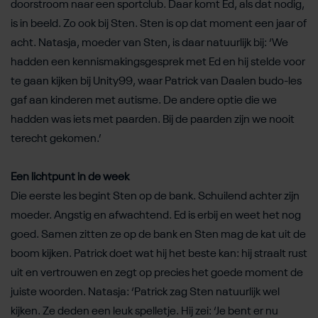
doorstroom naar een sportclub. Daar komt Ed, als dat nodig,
is in beeld. Zo ook bij Sten. Sten is op dat moment een jaar of
acht. Natasja, moeder van Sten, is daar natuurlijk bij: ‘We
hadden een kennismakingsgesprek met Ed en hij stelde voor
te gaan kijken bij Unity99, waar Patrick van Daalen budo-les
gaf aan kinderen met autisme. De andere optie die we
hadden was iets met paarden. Bij de paarden zijn we nooit
terecht gekomen.’
Een lichtpunt in de week
Die eerste les begint Sten op de bank. Schuilend achter zijn
moeder. Angstig en afwachtend. Ed is erbij en weet het nog
goed. Samen zitten ze op de bank en Sten mag de kat uit de
boom kijken. Patrick doet wat hij het beste kan: hij straalt rust
uit en vertrouwen en zegt op precies het goede moment de
juiste woorden. Natasja: ‘Patrick zag Sten natuurlijk wel
kijken. Ze deden een leuk spelletje. Hij zei: ‘Je bent er nu