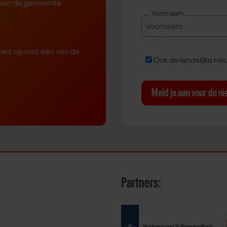
rk van de gemeente
Voornaam
tact op met één van de
Landelijke nieuwsbrief
Ook de landelijke ni
Meld je aan voor de n
Partners: