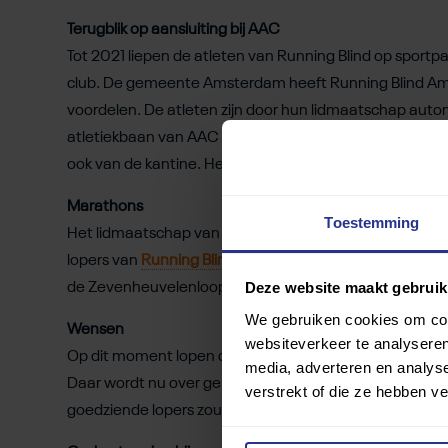
Terugblik op aansluiting bij AAC
Tot 2021 liepen de atleten van Running Blind op sport
club. De gemeente Amsterdam heeft Running Blind Am
voordelen. De atleten zijn door hun lidmaatschap auto
atletiekbaan van AAC onder begeleiding van een officië
ook van de kantine. Het is belangrijk om na de training ev
Marathons
Toestemming
Het lidmaatschap van AAC heeft ook de weg naar de gr
lopers van
Running Blind Amsterdam
mee aan evenemen
Deze website maakt gebruik
de Zevenheuvelenloop. Die laatste wedstrijd is tegelij
We gebruiken cookies om cont
Wensen
websiteverkeer te analyseren
Op dit moment lopen de atleten van Running Blind en d
media, adverteren en analys
Daar wordt nu over gepraat. Want er is geen enkele re
verstrekt of die ze hebben v
goedziende lopers zou kunnen opnemen. Het gaat tens