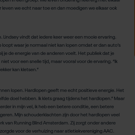
lopen in een groep. We leven onderling heel erg met elkaar
leven we echt naar toe en dan moedigen we elkaar ook
 Lindsey vindt dat iedere keer weer een mooie ervaring.
 op loopt waar je normaal niet kan lopen omdat er dan auto’s
j je de energie van de anderen voelt. Het publiek dat je
niet voor een snelle tijd, maar vooral voor de ervaring. “Ik
lekker kan kletsen.”
unnen lopen. Hardlopen geeft me echt positieve energie. Het
fde doel hebben. Ik klets graag tijdens het hardlopen.” Maar
erder in mijn vel, ik heb een betere conditie, een betere
rigeren. Mijn schouderklachten zijn door het hardlopen veel
erk van Running Blind Amsterdam. Zij zorgt onder andere
 zorgde voor de verhuizing naar atletiekvereniging AAC.