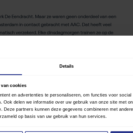
park De Eendracht. Maar ze waren geen onderdeel van een
sterdam in contact gebracht met AAC. Dat heeft veel
matisch verzekerd. Elke dinsdagmorgen trainen ze op de
le trainer. Ze maken niet alleen gebruik van de baan, maar
en bij elkaar te zitten.
Details
ote wedstrijden geopend. Ieder jaar doet een grote groep
ten als de Rotterdam Marathon, de Pier-City-Pierloop en
 van cookies
k het Nationaal Kampioenschap Running Blind.
ent en advertenties te personaliseren, om functies voor social
. Ook delen we informatie over uw gebruik van onze site met on
e andere atleten van AAC nog niet samen in wedstrijden.
e. Deze partners kunnen deze gegevens combineren met andere i
den waarom een slechtziende loper het niet tegen
erzameld op basis van uw gebruik van hun services.
lotte niet om de ogen, maar om de benen.