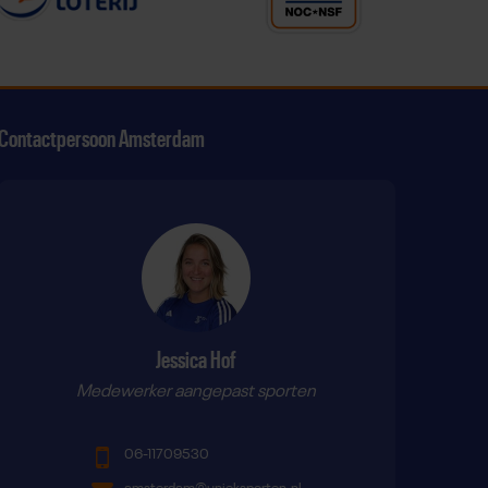
Contactpersoon Amsterdam
tagram
p Youtube
ten op Linkedin
Jessica Hof
Medewerker aangepast sporten
06-11709530