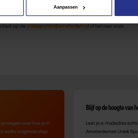
Aanpassen
agen over het opstarten of versterken van je sportaanbod
aat om leden werven, financiële uitdagingen of het
ontact op via
unieksporten@amsterdam.nl
of bel naar onze
Blijf op de hoogte van 
e vragen over hoe je in
Laat je e-mailadres acht
ed welke volgende stap
Amsterdamse Uniek Spo