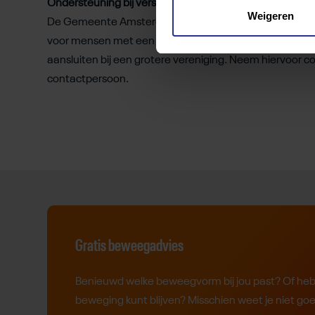
Ondersteuning bij versterking van je vereniging?
Weigeren
De Gemeente Amsterdam denkt graag met je mee bij vr
voor mensen met een beperking. Bijvoorbeeld als het g
aansluiten bij een grotere vereniging. Neem hiervoor c
contactpersoon.
Gratis beweegadvies
Benieuwd welke beweegvorm bij jou past? Of heb j
beweging kunt blijven? Misschien weet je niet go