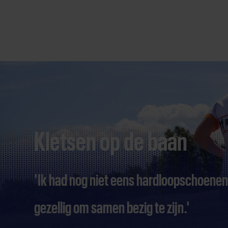
Direct
door
naar
content
Kletsen op de baan
'Ik had nog niet eens hardloopschoenen. 
gezellig om samen bezig te zijn.'