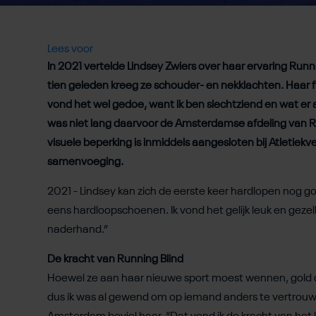
Lees voor
In 2021 vertelde Lindsey Zwiers over haar ervaring Runni
tien geleden kreeg ze schouder- en nekklachten. Haar 
vond het wel gedoe, want ik ben slechtziend en wat er aa
was niet lang daarvoor de Amsterdamse afdeling van R
visuele beperking is inmiddels aangesloten bij Atletiek
samenvoeging.
2021 - Lindsey kan zich de eerste keer hardlopen nog g
eens hardloopschoenen. Ik vond het gelijk leuk en gezell
naderhand.”
De kracht van Running Blind
Hoewel ze aan haar nieuwe sport moest wennen, gold d
dus ik was al gewend om op iemand anders te vertrouwe