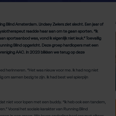
ng Blind Amsterdam. Lindsey Zwiers ziet slecht. Een jaar of
fysiotherapeut raadde haar aan om te gaan sporten. “Ik
n sportaanbod was, vond ik eigenlijk niet leuk.” Toevallig
unning Blind opgericht. Deze groep hardlopers met een
vereniging AAC. In 2023 blikken we terug op deze
oed herinneren. “Het was nieuw voor me. Ik had nog niet
ig om samen bezig te zijn. Ik had best wel spierpijn
at niet voor lopen met een buddy. “Ik heb ook een tandem,
n.” Vooral het sociale karakter van Running Blind