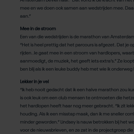
Amsterdam beviel haar. “Dat vond ik de kracht van het 
mee en we doen ook samen aan wedstrijden mee. Daar 
aan.”
Mee in de stroom
Een van die wedstrijden is de marathon van Amsterdam.
“Het is heel prettig dat het parcours is afgezet. Dat je
rijden. Je gaat mee in een stroom van hardlopers, waarbi
aanmoedigt, de muziek, het geeft iets extra’s.” Ze loopt 
ben blij als ik een leuke buddy heb met wie ik onderweg 
Lekker in je vel
“Ik heb nooit gedacht dat ik een halve marathon zou k
is ook leuk om een club mensen te ontmoeten die hetzel
het hardlopen heeft haar nog meer gebracht. “Ik zit lekk
houding. Als ik een misstap maak, dan ik me sneller cor
minder geworden.” Lindsey is nauw betrokken bij het w
voor de nieuwsbrieven, en ze zat in de projectgroep die