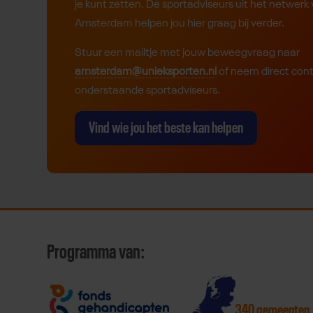
je kunt zetten. De sportadviseurs uit het netwe
Amsterdam helpen jou hier graag bij verder.
Stuur een mailtje met jouw beweegvraag naar
amsterdam@unieksporten.nl
of neem direct con
onderstaande sportadviseurs.
Vind wie jou het beste kan helpen
Programma van:
340 gemeenten