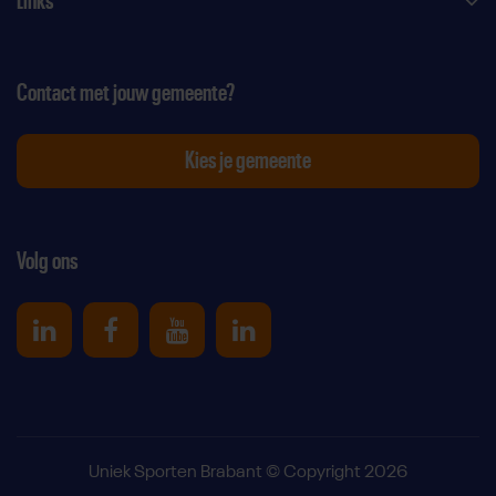
Links
Contact met jouw gemeente?
Kies je gemeente
Volg ons
Uniek Sporten op linkedin
Uniek Sporten op Facebook
Uniek Sporten op Youtube
Uniek Sporten op Link
Uniek Sporten Brabant © Copyright 2026