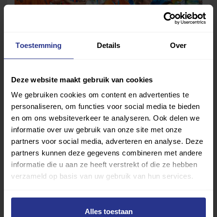
Toestemming
Details
Over
Feest op het eiland met alle deelnemers.
Deze website maakt gebruik van cookies
Heel TeamNL haalt medaille
We gebruiken cookies om content en advertenties te
Naast de atleten van AV Sprint waren er ook voetballers
personaliseren, om functies voor social media te bieden
en om ons websiteverkeer te analyseren. Ook delen we
en zwemmers van andere verenigingen uit Nederland
informatie over uw gebruik van onze site met onze
aanwezig. Ook daar werd er gepresteerd, want alle
partners voor social media, adverteren en analyse. Deze
sporters van TeamNL stappen met eremetaal terug het
partners kunnen deze gegevens combineren met andere
vliegveld in. Een prestatie om trots op te zijn!
informatie die u aan ze heeft verstrekt of die ze hebben
verzameld op basis van uw gebruik van hun services.
Deel dit bericht
Deel op Facebook
Deel op Linkedin
Deel op Whatsapp
Mail link
Kopieer link
Alles toestaan