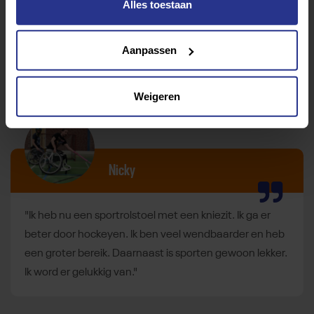
Alles toestaan
Sporten. Ik zwem en ik roei weer en ik ga er heen op
mijn fiets. Of ik maak een tochtje langs De Rotte naar
Aanpassen
Oud Verlaat. Dat is zo mooi, dat is genieten. En
tegelijkertijd blijf ik lekker in conditie."
Weigeren
Nicky
"Ik heb nu een sportrolstoel met een kniezit. Ik ga er
beter door hockeyen. Ik ben veel wendbaarder en heb
een groter bereik. Daarnaast is sporten gewoon lekker.
Ik word er gelukkig van."