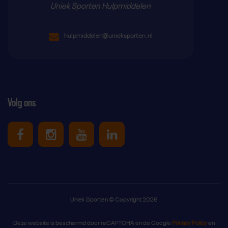
Uniek Sporten Hulpmiddelen
hulpmiddelen@unieksporten.nl
Volg ons
Uniek Sporten op Facebook
Uniek Sporten op Instagram
Uniek Sporten op Youtube
Uniek Sporten op Link
Uniek Sporten © Copyright 2026
Deze website is beschermd door reCAPTCHA en de Google
Privacy Policy
en