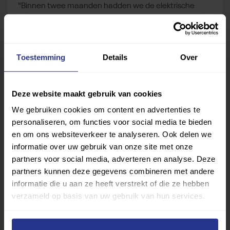
"Binnen twee maanden hadden we de elektrische
rolstoel in huis. Een stoel van 18.000 euro die op 250
euro na gefinancierd is door de Gemeente en Uniek
Sporten. Soms geloof ik het nog steeds niet en denk ik
Toestemming
Details
Over
dat er iets verkeerd is gegaan. Ik ben in ieder geval
ongelooflijk dankbaar. Mijn dochter kan weer
meedoen!"
Deze website maakt gebruik van cookies
We gebruiken cookies om content en advertenties te
personaliseren, om functies voor social media te bieden
en om ons websiteverkeer te analyseren. Ook delen we
informatie over uw gebruik van onze site met onze
partners voor social media, adverteren en analyse. Deze
Brenda
partners kunnen deze gegevens combineren met andere
informatie die u aan ze heeft verstrekt of die ze hebben
verzameld op basis van uw gebruik van hun services.
"Van een driewieler kan ik niet vallen. Dat scheelt de
wereld. Ik ben zo dankbaar. Mijn leven is weer op gang
gekomen. Ik sport nu aan alle kanten door Uniek