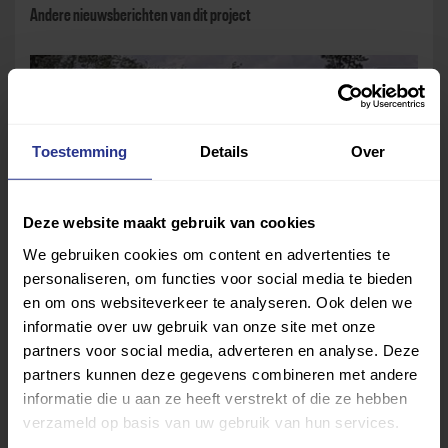
Andere nieuwsberichten van dit project
Toestemming
Details
Over
Deze website maakt gebruik van cookies
We gebruiken cookies om content en advertenties te
personaliseren, om functies voor social media te bieden
Verantwoording Transplantatie Sportdag op 9 Oktober
en om ons websiteverkeer te analyseren. Ook delen we
informatie over uw gebruik van onze site met onze
partners voor social media, adverteren en analyse. Deze
partners kunnen deze gegevens combineren met andere
Naar project
informatie die u aan ze heeft verstrekt of die ze hebben
verzameld op basis van uw gebruik van hun services.