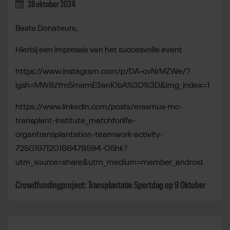
28 oktober 2024
Beste Donateurs,
Hierbij een impressie van het succesvolle event
https://www.instagram.com/p/DA-cvNrMZWe/?
igsh=MW8zYm5memE3anI0bA%3D%3D&img_index=1
https://www.linkedin.com/posts/erasmus-mc-
transplant-institute_matchforlife-
organtransplantation-teamwork-activity-
7250197120186478594-O5hk?
utm_source=share&utm_medium=member_android
Crowdfundingproject: Transplantatie Sportdag op 9 Oktober