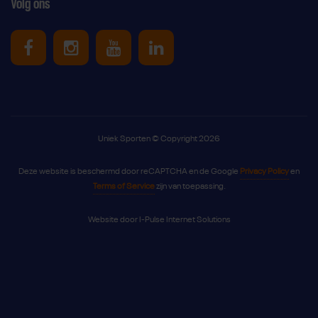
Volg ons
Uniek Sporten op Facebook
Uniek Sporten op Instagram
Uniek Sporten op Youtube
Uniek Sporten op Link
Uniek Sporten © Copyright 2026
Deze website is beschermd door reCAPTCHA en de Google
Privacy Policy
en
Terms of Service
zijn van toepassing.
Website door
I-Pulse Internet Solutions