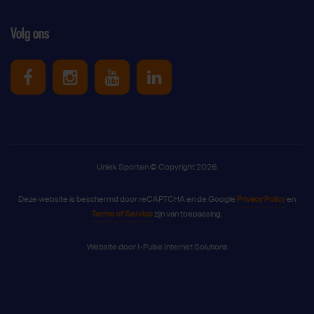
Volg ons
Uniek Sporten op Facebook
Uniek Sporten op Instagram
Uniek Sporten op Youtube
Uniek Sporten op Link
Uniek Sporten © Copyright 2026
Deze website is beschermd door reCAPTCHA en de Google
Privacy Policy
en
Terms of Service
zijn van toepassing.
Website door
I-Pulse Internet Solutions