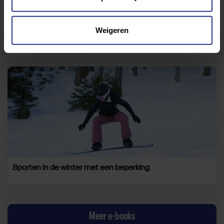
Weigeren
Hoe begin ik met sporten?
Sporten in de winter met een beperking
Meer e-books