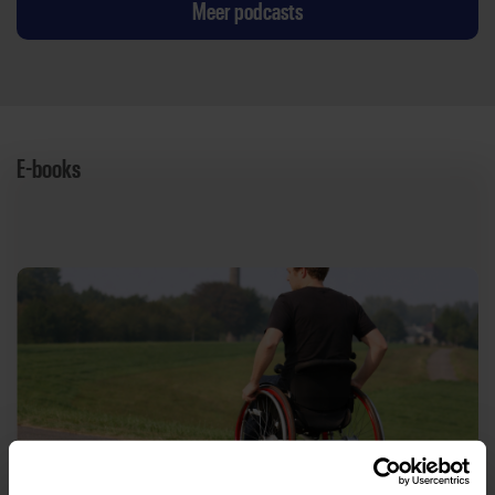
Meer podcasts
E-books
Rolstoelvriendelijke routes door Nederland