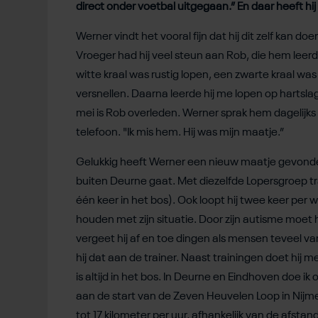
direct onder voetbal uitgegaan.” En daar heeft h
Werner vindt het vooral fijn dat hij dit zelf kan doen
Vroeger had hij veel steun aan Rob, die hem leer
witte kraal was rustig lopen, een zwarte kraal was 
versnellen. Daarna leerde hij me lopen op hartslag
mei is Rob overleden. Werner sprak hem dagelijks 
telefoon. "Ik mis hem. Hij was mijn maatje.”
Gelukkig heeft Werner een nieuw maatje gevonden
buiten Deurne gaat. Met diezelfde Lopersgroep tra
één keer in het bos). Ook loopt hij twee keer per we
houden met zijn situatie. Door zijn autisme moet
vergeet hij af en toe dingen als mensen teveel van 
hij dat aan de trainer. Naast trainingen doet hij 
is altijd in het bos. In Deurne en Eindhoven doe i
aan de start van de Zeven Heuvelen Loop in Nijme
tot 17 kilometer per uur, afhankelijk van de afstan