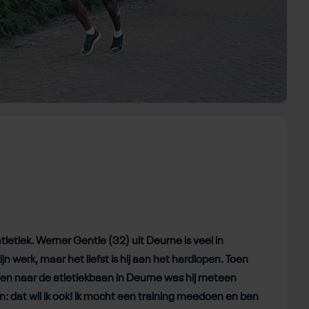
atletiek. Werner Gentle (32) uit Deurne is veel in
jn werk, maar het liefst is hij aan het hardlopen. Toen
en naar de atletiekbaan in Deurne was hij meteen
 dat wil ik ook! Ik mocht een training meedoen en ben