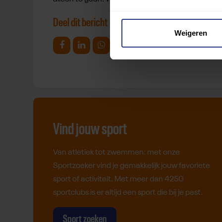
Deel dit bericht
Weigeren
Deel op Facebook
Deel op Linkedin
Deel op Whatsapp
Mail link
Kopieer link
Vind jouw sport
Van atletiek tot zwemmen: met onze
Sportzoeker vind je gemakkelijk jouw favoriete
sport of activiteit. Met meer dan 4250
sportclubs is er altijd een sport die bij je past.
Sport zoeken