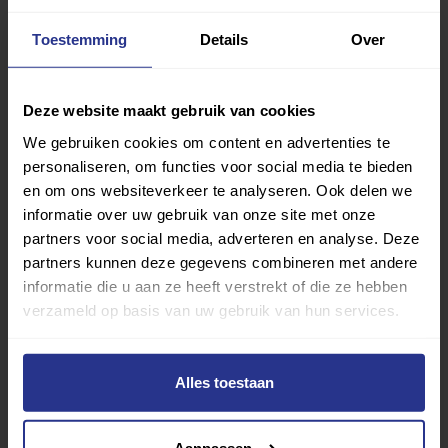
staat zijn om deze technieken te leren.’ Hoe dan ook: na
Toestemming
Details
Over
twee jaar heeft hij zijn witte band ingeruild voor een
gele. De bewegingsmogelijkheden in zijn arm gingen er
op vooruit, en de technieken waarvan hij niet dacht ze
Deze website maakt gebruik van cookies
te kunnen leren, leerde hij toch. Dat gaf hem zoveel
We gebruiken cookies om content en advertenties te
zelfvertrouwen, dat maakte ook dat hij minder bang was
personaliseren, om functies voor social media te bieden
om zichzelf te laten zien. Hij wist dat hij voor zichzelf kon
en om ons websiteverkeer te analyseren. Ook delen we
opkomen, wat voor situatie er zich ook zou voordoen.
informatie over uw gebruik van onze site met onze
partners voor social media, adverteren en analyse. Deze
Als jij jezelf ook wilt leren verdedigen,
meer
partners kunnen deze gegevens combineren met andere
informatie die u aan ze heeft verstrekt of die ze hebben
zelfvertrouwen op wilt doen en een sterker lichaam
verzameld op basis van uw gebruik van hun services.
krijgen, neem dan een proefles bij een vechtsport
bij jou
in de buurt
.
Bron:
wheel-life.org
Alles toestaan
Deel dit bericht
Aanpassen