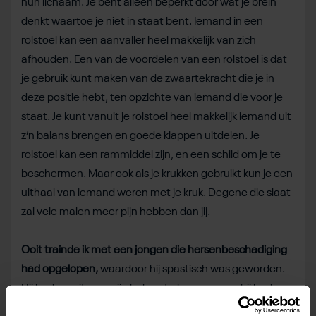
hun lichaam. Je bent alleen beperkt door wat je brein
denkt waartoe je niet in staat bent. Iemand in een
rolstoel kan een aanvaller heel makkelijk van zich
afhouden. Een van de voordelen van een rolstoel is dat
je gebruik kunt maken van de zwaartekracht die je in
deze positie hebt, ten opzichte van iemand die voor je
staat. Je kunt vanuit je rolstoel heel makkelijk iemand uit
z’n balans brengen en goede klappen uitdelen. Je
rolstoel kan een rammiddel zijn, en een schild om je te
beschermen. Maar ook als je krukken gebruikt kun je een
uithaal van iemand weren met je kruk. Degene die slaat
zal vele malen meer pijn hebben dan jij.
Ooit trainde ik met een jongen die hersenbeschadiging
had opgelopen,
waardoor hij spastisch was geworden.
Hij had moeite om zijn balans te bewaren, en hij had
problemen met zijn geheugen. Hij zei: ‘Ik zal nooit in