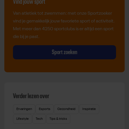
Vind jouw sport
Van atletiek tot zwemmen: met onze Sportzoeker
vind je gemakkelijk jouw favoriete sport of activiteit.
Met meer dan 4250 sportclubs is er altijd een sport
die bij je past.
Sport zoeken
Verder lezen over
Ervaringen
Esports
Gezondheid
Inspiratie
Lifestyle
Tech
Tips & tricks