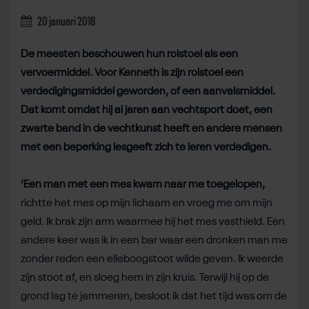
20 januari 2018
De meesten beschouwen hun rolstoel als een
vervoermiddel. Voor Kenneth is zijn rolstoel een
verdedigingsmiddel geworden, of een aanvalsmiddel.
Dat komt omdat hij al jaren aan vechtsport doet, een
zwarte band in de vechtkunst heeft en andere mensen
met een beperking lesgeeft zich te leren verdedigen.
‘Een man met een mes kwam naar me toegelopen,
richtte het mes op mijn lichaam en vroeg me om mijn
geld. Ik brak zijn arm waarmee hij het mes vasthield. Een
andere keer was ik in een bar waar een dronken man me
zonder reden een elleboogstoot wilde geven. Ik weerde
zijn stoot af, en sloeg hem in zijn kruis. Terwijl hij op de
grond lag te jammeren, besloot ik dat het tijd was om de