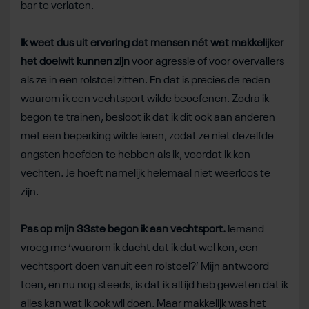
bar te verlaten.
Ik weet dus uit ervaring dat mensen nét wat makkelijker
het doelwit kunnen zijn
voor agressie of voor overvallers
als ze in een rolstoel zitten. En dat is precies de reden
waarom ik een vechtsport wilde beoefenen. Zodra ik
begon te trainen, besloot ik dat ik dit ook aan anderen
met een beperking wilde leren, zodat ze niet dezelfde
angsten hoefden te hebben als ik, voordat ik kon
vechten. Je hoeft namelijk helemaal niet weerloos te
zijn.
Pas op mijn 33ste begon ik aan vechtsport.
Iemand
vroeg me ‘waarom ik dacht dat ik dat wel kon, een
vechtsport doen vanuit een rolstoel?’ Mijn antwoord
toen, en nu nog steeds, is dat ik altijd heb geweten dat ik
alles kan wat ik ook wil doen. Maar makkelijk was het