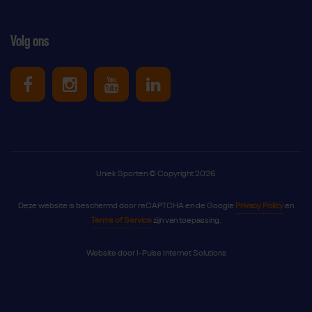
Volg ons
Uniek Sporten op Facebook
Uniek Sporten op Instagram
Uniek Sporten op Youtube
Uniek Sporten op Link
Uniek Sporten © Copyright 2026
Deze website is beschermd door reCAPTCHA en de Google
Privacy Policy
en
Terms of Service
zijn van toepassing.
Website door
I-Pulse Internet Solutions