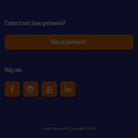
Contact met jouw gemeente?
Kies je gemeente
Volg ons
Uniek Sporten op Facebook
Uniek Sporten op Instagram
Uniek Sporten op Youtube
Uniek Sporten op Link
Uniek Sporten © Copyright 2026