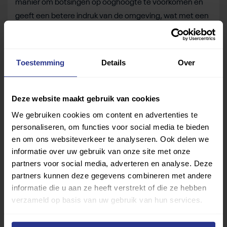
manier om botsingen op ooghoogte te voorkomen en
geeft een betere indruk van de omgeving, wat met een
stok of hond een stuk lastiger is.
Bron:
The Guardian.
Toestemming
Details
Over
Deel dit bericht
Deze website maakt gebruik van cookies
Deel op Facebook
Deel op Linkedin
Deel op Whatsapp
Mail link
Kopieer link
We gebruiken cookies om content en advertenties te
personaliseren, om functies voor social media te bieden
en om ons websiteverkeer te analyseren. Ook delen we
informatie over uw gebruik van onze site met onze
partners voor social media, adverteren en analyse. Deze
partners kunnen deze gegevens combineren met andere
informatie die u aan ze heeft verstrekt of die ze hebben
verzameld op basis van uw gebruik van hun services.