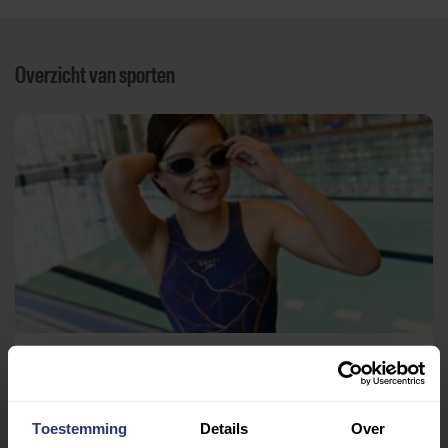
Overzicht van sporten
Zwemmen
Sportcomplex Boekhorst
Toestemming
Details
Over