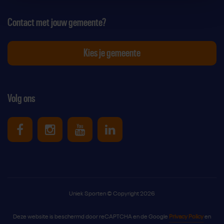
Contact met jouw gemeente?
Kies je gemeente
Volg ons
Uniek Sporten op Facebook
Uniek Sporten op Instagram
Uniek Sporten op Youtube
Uniek Sporten op Link
Uniek Sporten © Copyright 2026
Deze website is beschermd door reCAPTCHA en de Google
Privacy Policy
en