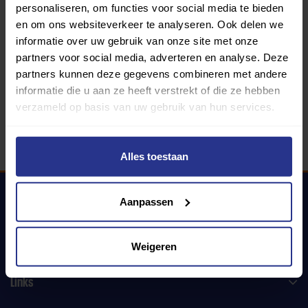
personaliseren, om functies voor social media te bieden
en om ons websiteverkeer te analyseren. Ook delen we
informatie over uw gebruik van onze site met onze
340 gemeenten
partners voor social media, adverteren en analyse. Deze
partners kunnen deze gegevens combineren met andere
Partners:
informatie die u aan ze heeft verstrekt of die ze hebben
verzameld op basis van uw gebruik van hun services.
Alles toestaan
Aanpassen
Uniek Sporten
Weigeren
Links