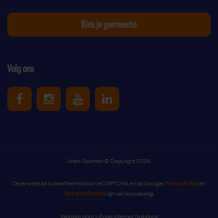
Kies je gemeente
Volg ons
Uniek Sporten op Facebook
Uniek Sporten op Instagram
Uniek Sporten op Youtube
Uniek Sporten op Link
Uniek Sporten © Copyright 2026
Deze website is beschermd door reCAPTCHA en de Google
Privacy Policy
en
Terms of Service
zijn van toepassing.
Website door
I-Pulse Internet Solutions