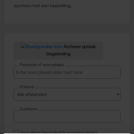
sporters met een beperking.
Activeer spraak
begeleiding
Postcode of woonplaats
Afstand
Zoekterm
toon alleen beoordeelde accommodatie's