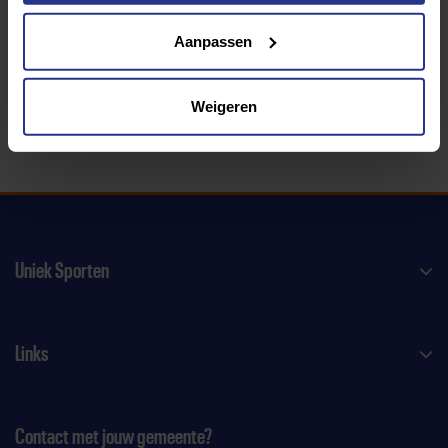
340 gemeenten
Aanpassen
Partners:
Weigeren
Uniek Sporten
Links
Contact met jouw gemeente?