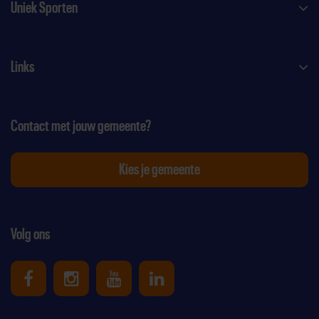
Uniek Sporten
Links
Contact met jouw gemeente?
Kies je gemeente
Volg ons
Uniek Sporten op Facebook
Uniek Sporten op Instagram
Uniek Sporten op Youtube
Uniek Sporten op Link