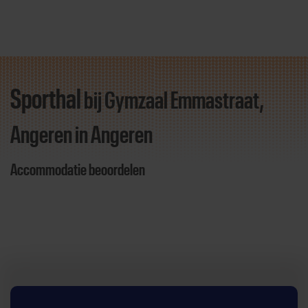
Sporthal
bij Gymzaal Emmastraat,
Direct door naar content
Angeren
in Angeren
Accommodatie beoordelen