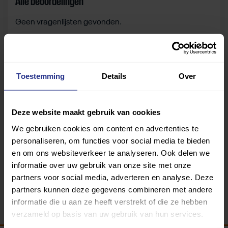
Alle beoordelingen
Geen vragenlijsten gevonden.
Zelf beoordelen
Toestemming
Details
Over
Om deze sportruimte te beoordelen moet je ingelogd
zijn.
Deze website maakt gebruik van cookies
We gebruiken cookies om content en advertenties te
Inloggen
personaliseren, om functies voor social media te bieden
en om ons websiteverkeer te analyseren. Ook delen we
informatie over uw gebruik van onze site met onze
partners voor social media, adverteren en analyse. Deze
partners kunnen deze gegevens combineren met andere
informatie die u aan ze heeft verstrekt of die ze hebben
verzameld op basis van uw gebruik van hun services.