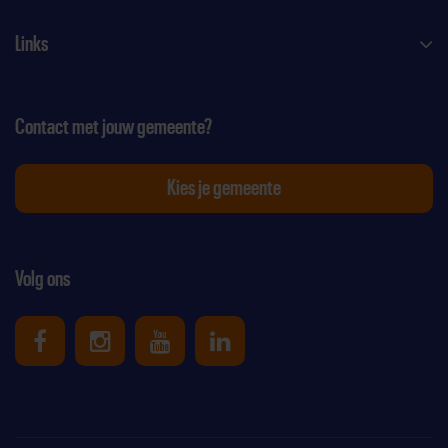
Links
Contact met jouw gemeente?
Kies je gemeente
Volg ons
Uniek Sporten op Facebook
Uniek Sporten op Instagram
Uniek Sporten op Youtube
Uniek Sporten op Link