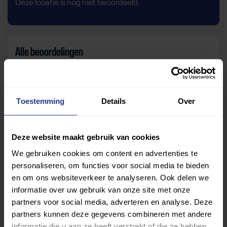
Deze locatie is nog niet beoordeeld.
Alle beoordelingen
Geen vragenlijsten gevonden.
Toestemming
Details
Over
Zelf beoordelen
Deze website maakt gebruik van cookies
Om deze sportruimte te beoordelen moet je ingelogd
We gebruiken cookies om content en advertenties te
zijn.
personaliseren, om functies voor social media te bieden
en om ons websiteverkeer te analyseren. Ook delen we
Inloggen
informatie over uw gebruik van onze site met onze
partners voor social media, adverteren en analyse. Deze
partners kunnen deze gegevens combineren met andere
informatie die u aan ze heeft verstrekt of die ze hebben