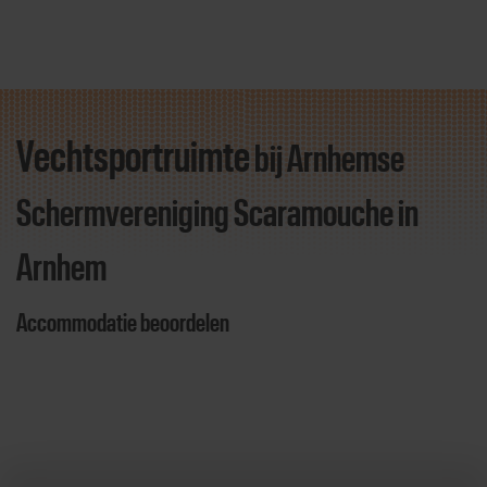
Vechtsportruimte
bij Arnhemse
Direct door naar content
Schermvereniging Scaramouche
in
Arnhem
Accommodatie beoordelen