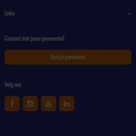
Links
Contact met jouw gemeente?
Kies je gemeente
Volg ons
Uniek Sporten op Facebook
Uniek Sporten op Instagram
Uniek Sporten op Youtube
Uniek Sporten op Link