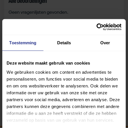
Alle beoordelingen
Geen vragenlijsten gevonden.
Zelf beoordelen
Toestemming
Details
Over
Om deze sportruimte te beoordelen moet je ingelogd
zijn.
Deze website maakt gebruik van cookies
We gebruiken cookies om content en advertenties te
Inloggen
personaliseren, om functies voor social media te bieden
en om ons websiteverkeer te analyseren. Ook delen we
informatie over uw gebruik van onze site met onze
partners voor social media, adverteren en analyse. Deze
partners kunnen deze gegevens combineren met andere
informatie die u aan ze heeft verstrekt of die ze hebben
verzameld op basis van uw gebruik van hun services.