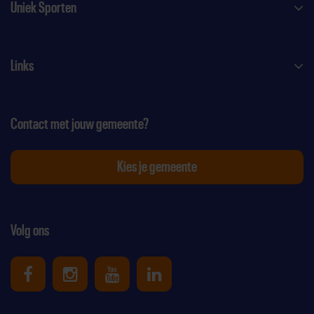
Uniek Sporten
Links
Contact met jouw gemeente?
Kies je gemeente
Volg ons
Uniek Sporten op Facebook
Uniek Sporten op Instagram
Uniek Sporten op Youtube
Uniek Sporten op Link