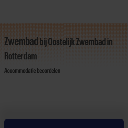
Zwembad
bij Oostelijk Zwembad
in
Direct door naar content
Rotterdam
Accommodatie beoordelen