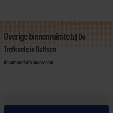
Overige binnenruimte
bij De
Direct door naar content
Trefkoele
in Dalfsen
Accommodatie beoordelen