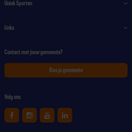
Uniek Sporten
Links
Contact met jouw gemeente?
Kies je gemeente
Volg ons
Uniek Sporten op Facebook
Uniek Sporten op Instagram
Uniek Sporten op Youtube
Uniek Sporten op Link