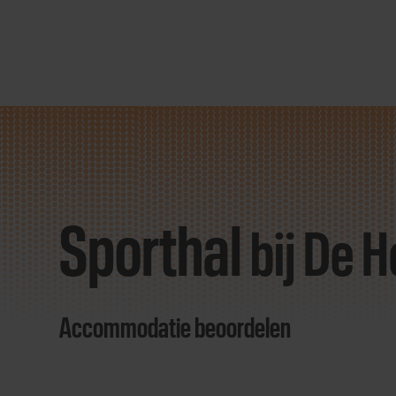
Direct
door
naar
Sporthal
content
bij De H
Accommodatie beoordelen