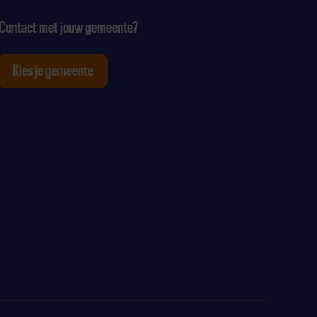
Contact met jouw gemeente?
Kies je gemeente
tagram
p Youtube
ten op Linkedin