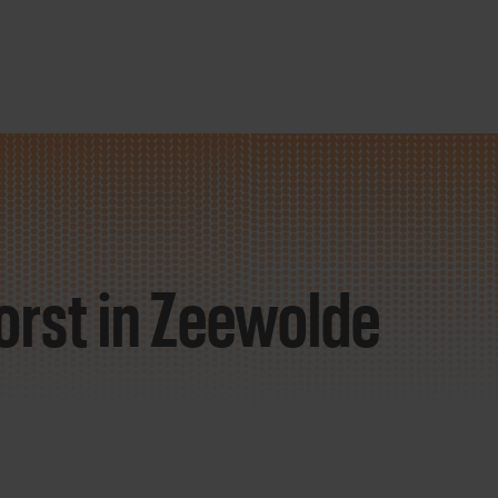
orst
in Zeewolde