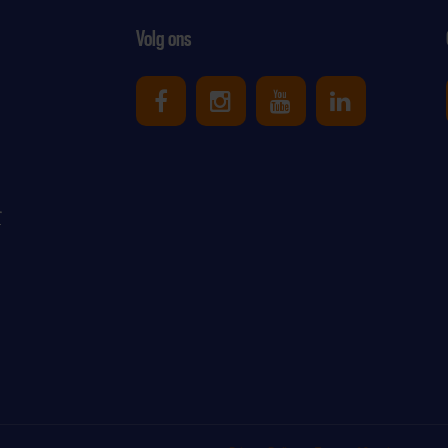
Volg ons
Uniek Sporten op Facebook
Uniek Sporten op Ins
Uniek Sporten o
Uniek Spor
r