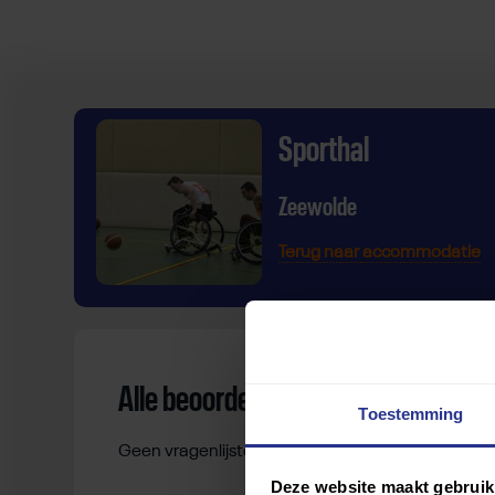
Sporthal
Zeewolde
Terug naar accommodatie
Alle beoordelingen
Toestemming
Geen vragenlijsten gevonden.
Deze website maakt gebruik