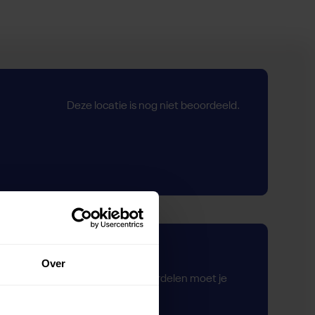
Deze locatie is nog niet beoordeeld.
Zelf beoordelen
Over
Om deze sportruimte te beoordelen moet je
ingelogd zijn.