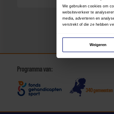
We gebruiken cookies om cont
websiteverkeer te analyseren
media, adverteren en analys
verstrekt of die ze hebben v
Weigeren
Programma van:
340 gemeenten