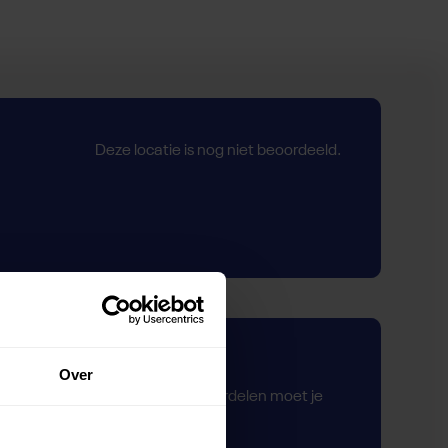
Deze locatie is nog niet beoordeeld.
Zelf beoordelen
Over
Om deze sportruimte te beoordelen moet je
ingelogd zijn.