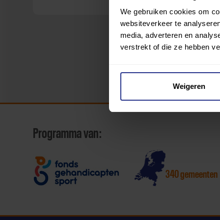
We gebruiken cookies om cont
websiteverkeer te analyseren
media, adverteren en analys
verstrekt of die ze hebben v
Weigeren
Programma van:
340 gemeenten