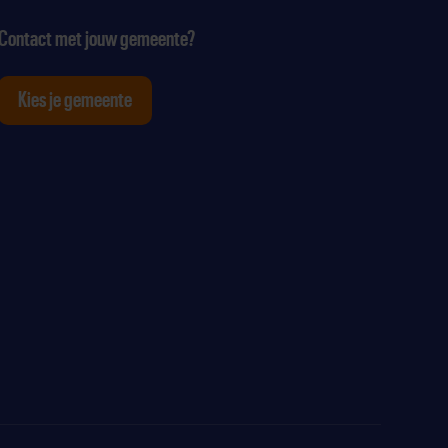
Contact met jouw gemeente?
Kies je gemeente
tagram
p Youtube
ten op Linkedin