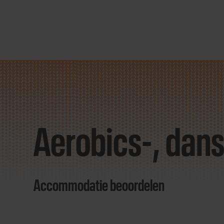
Direct
door
naar
Aerobics-, dan
content
Accommodatie beoordelen