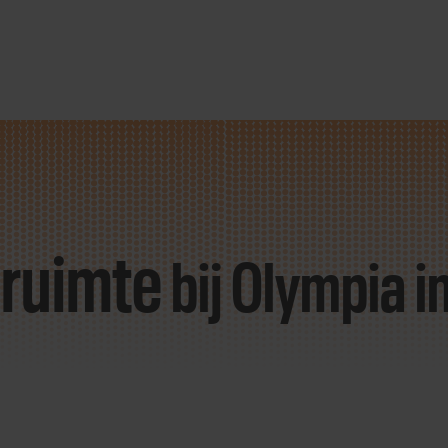
sruimte
bij Olympia
i