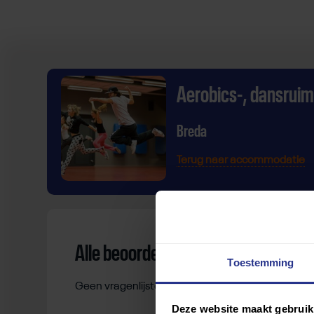
Aerobics-, dansruim
Breda
Terug naar accommodatie
Alle beoordelingen
Toestemming
Geen vragenlijsten gevonden.
Deze website maakt gebruik