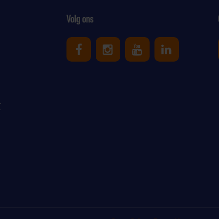
Volg ons
Uniek Sporten op Facebook
Uniek Sporten op Ins
Uniek Sporten o
Uniek Spor
r