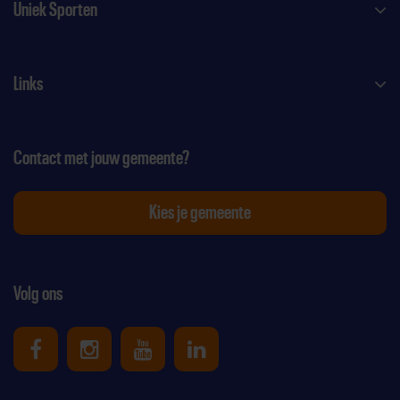
Uniek Sporten
Links
Contact met jouw gemeente?
Kies je gemeente
Volg ons
Uniek Sporten op Facebook
Uniek Sporten op Instagram
Uniek Sporten op Youtube
Uniek Sporten op Link