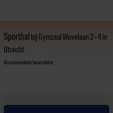
Sporthal
bij Gymzaal Wevelaan 2 - 4
in
Direct door naar content
Utrecht
Accommodatie beoordelen