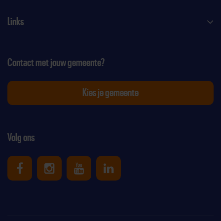
Links
Contact met jouw gemeente?
Kies je gemeente
Volg ons
Uniek Sporten op Facebook
Uniek Sporten op Instagram
Uniek Sporten op Youtube
Uniek Sporten op Link