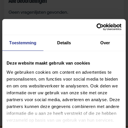
Alle beoordelingen
Geen vragenlijsten gevonden.
Zelf beoordelen
Toestemming
Details
Over
Om deze sportruimte te beoordelen moet je ingelogd
zijn.
Deze website maakt gebruik van cookies
We gebruiken cookies om content en advertenties te
Inloggen
personaliseren, om functies voor social media te bieden
en om ons websiteverkeer te analyseren. Ook delen we
informatie over uw gebruik van onze site met onze
partners voor social media, adverteren en analyse. Deze
partners kunnen deze gegevens combineren met andere
informatie die u aan ze heeft verstrekt of die ze hebben
verzameld op basis van uw gebruik van hun services.