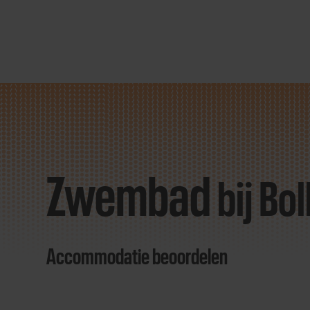
Direct
door
naar
Zwembad
content
bij Bo
Accommodatie beoordelen