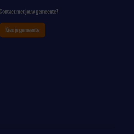
Contact met jouw gemeente?
Kies je gemeente
tagram
p Youtube
ten op Linkedin