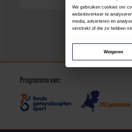
We gebruiken cookies om cont
websiteverkeer te analyseren
media, adverteren en analys
verstrekt of die ze hebben v
Weigeren
Programma van:
340 gemeenten