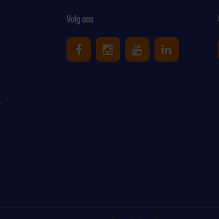
Volg ons
Uniek Sporten op Facebook
Uniek Sporten op Ins
Uniek Sporten o
Uniek Spor
r