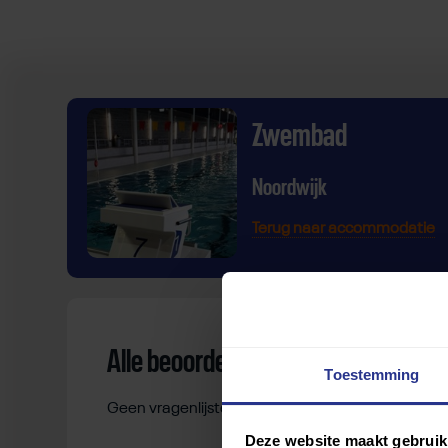
Zwembad
Noordwijk
Terug naar accommodatie
Alle beoordelingen
Toestemming
Geen vragenlijsten gevonden.
Deze website maakt gebruik