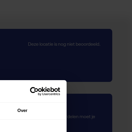
Deze locatie is nog niet beoordeeld.
Zelf beoordelen
Over
Om deze sportruimte te beoordelen moet je
ingelogd zijn.