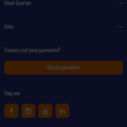
Uniek Sporten
Links
Contact met jouw gemeente?
Kies je gemeente
Volg ons
Uniek Sporten op Facebook
Uniek Sporten op Instagram
Uniek Sporten op Youtube
Uniek Sporten op Link