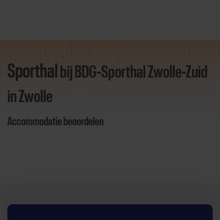
Sporthal
bij BDG-Sporthal Zwolle-Zuid
Direct door naar content
in Zwolle
Accommodatie beoordelen