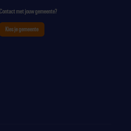
Contact met jouw gemeente?
Kies je gemeente
tagram
p Youtube
ten op Linkedin