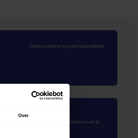
Deze locatie is nog niet beoordeeld.
Zelf beoordelen
Over
Om deze sportruimte te beoordelen moet je
ingelogd zijn.