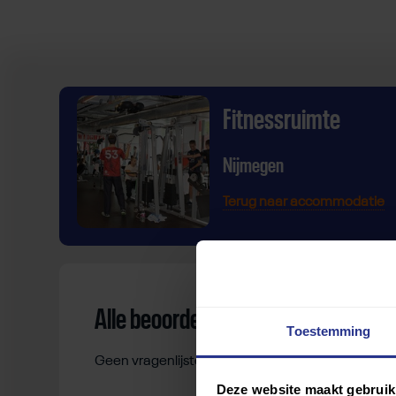
Fitnessruimte
Nijmegen
Terug naar accommodatie
Alle beoordelingen
Toestemming
Geen vragenlijsten gevonden.
Deze website maakt gebruik