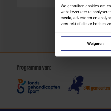
We gebruiken cookies om cont
websiteverkeer te analyseren
media, adverteren en analys
verstrekt of die ze hebben v
Weigeren
Programma van:
340 gemeenten