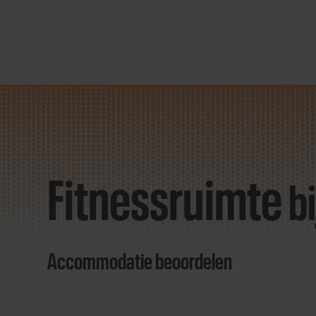
Direct
door
naar
Fitnessruimte
content
bi
Accommodatie beoordelen