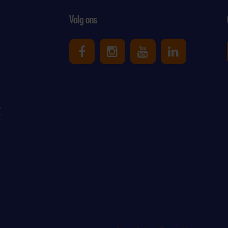
Volg ons
Uniek Sporten op Facebook
Uniek Sporten op Ins
Uniek Sporten o
Uniek Spor
r