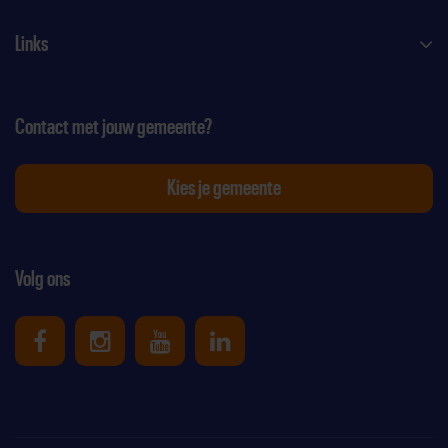
Links
Contact met jouw gemeente?
Kies je gemeente
Volg ons
Uniek Sporten op Facebook
Uniek Sporten op Instagram
Uniek Sporten op Youtube
Uniek Sporten op Link