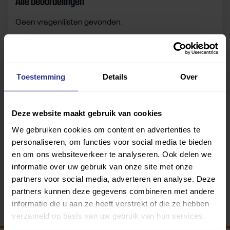
Alle beoordelingen
Geen vragenlijsten gevonden.
Zelf beoordelen
Toestemming
Details
Over
Om deze sportruimte te beoordelen moet je ingelogd
zijn.
Deze website maakt gebruik van cookies
We gebruiken cookies om content en advertenties te
Inloggen
personaliseren, om functies voor social media te bieden
en om ons websiteverkeer te analyseren. Ook delen we
informatie over uw gebruik van onze site met onze
partners voor social media, adverteren en analyse. Deze
partners kunnen deze gegevens combineren met andere
informatie die u aan ze heeft verstrekt of die ze hebben
verzameld op basis van uw gebruik van hun services.