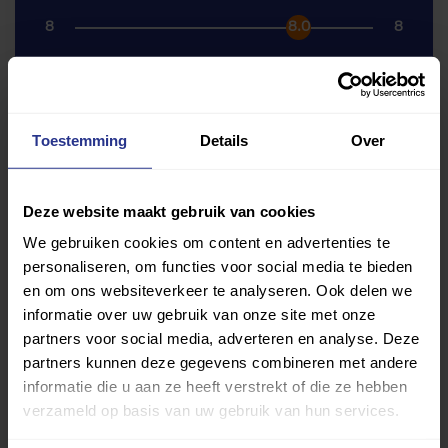
8
8.0
8
Eindoordeel toegankelijkheid
Toestemming
Details
Over
Alle beoordelingen
Deze website maakt gebruik van cookies
Bereiken: kan ik er komen?
We gebruiken cookies om content en advertenties te
Toegang: kan ik er in?
personaliseren, om functies voor social media te bieden
en om ons websiteverkeer te analyseren. Ook delen we
Betreden: kan ik me verplaatsen en de weg vinden?
informatie over uw gebruik van onze site met onze
Uitgang: kan ik er uit?
partners voor social media, adverteren en analyse. Deze
partners kunnen deze gegevens combineren met andere
Gebruiken: kan ik er sporten?
informatie die u aan ze heeft verstrekt of die ze hebben
Gebruiken nevenruimten
verzameld op basis van uw gebruik van hun services.
Eindoordeel toegankelijkheid