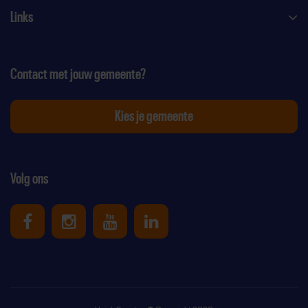
Links
Contact met jouw gemeente?
Kies je gemeente
Volg ons
Uniek Sporten op Facebook
Uniek Sporten op Instagram
Uniek Sporten op Youtube
Uniek Sporten op Link