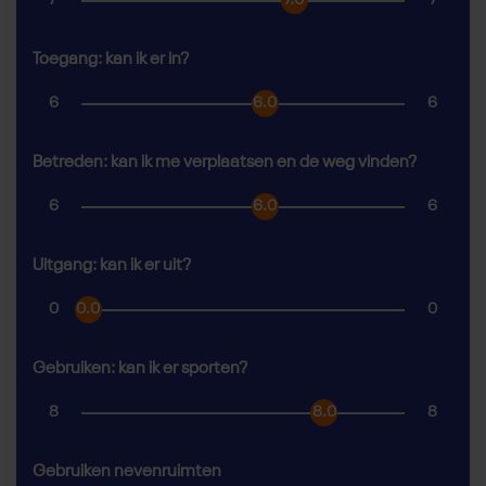
7
7.0
7
Toegang: kan ik er in?
6
6.0
6
Betreden: kan ik me verplaatsen en de weg vinden?
6
6.0
6
Uitgang: kan ik er uit?
0
0.0
0
Gebruiken: kan ik er sporten?
8
8.0
8
Gebruiken nevenruimten