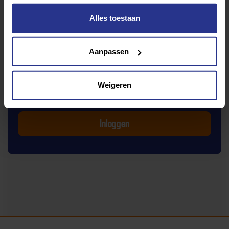
Alles toestaan
Welke vragenlijst wil je invullen?
Aanpassen
Zelf beoordelen
Om deze sportruimte te beoordelen moet je ingelogd
Weigeren
zijn.
Inloggen