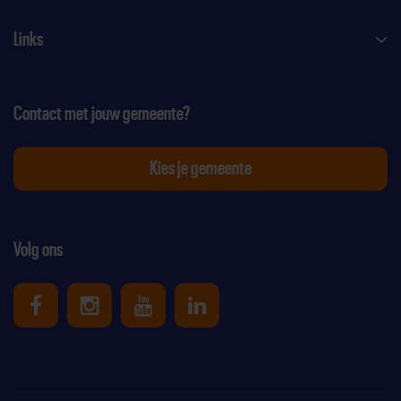
Links
Contact met jouw gemeente?
Kies je gemeente
Volg ons
Uniek Sporten op Facebook
Uniek Sporten op Instagram
Uniek Sporten op Youtube
Uniek Sporten op Link