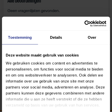
Alle beoordelingen
Geen vragenlijsten gevonden.
Zelf beoordelen
Toestemming
Details
Over
Om deze sportruimte te beoordelen moet je ingelogd
zijn.
Deze website maakt gebruik van cookies
We gebruiken cookies om content en advertenties te
Inloggen
personaliseren, om functies voor social media te bieden
en om ons websiteverkeer te analyseren. Ook delen we
informatie over uw gebruik van onze site met onze
partners voor social media, adverteren en analyse. Deze
partners kunnen deze gegevens combineren met andere
informatie die u aan ze heeft verstrekt of die ze hebben
verzameld op basis van uw gebruik van hun services.