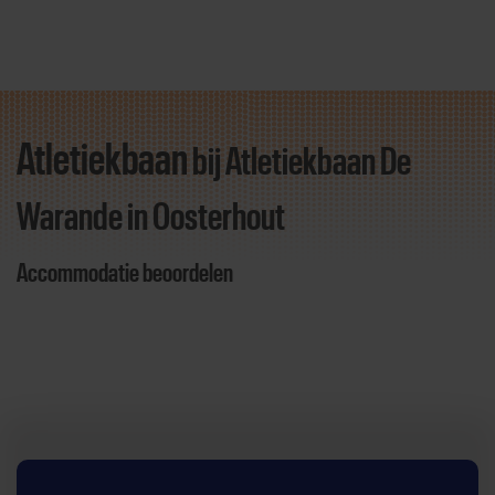
Atletiekbaan
bij Atletiekbaan De
Direct door naar content
Warande
in Oosterhout
Accommodatie beoordelen