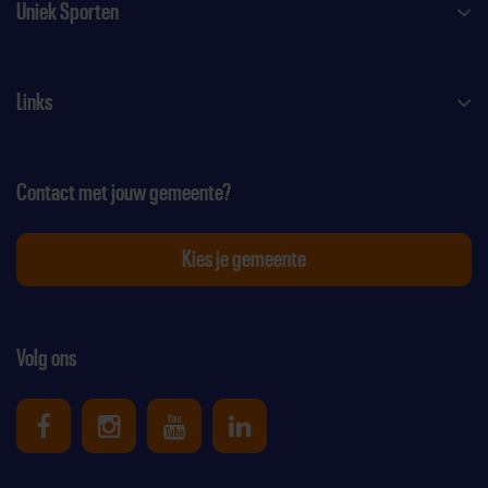
Uniek Sporten
Links
Contact met jouw gemeente?
Kies je gemeente
Volg ons
Uniek Sporten op Facebook
Uniek Sporten op Instagram
Uniek Sporten op Youtube
Uniek Sporten op Link