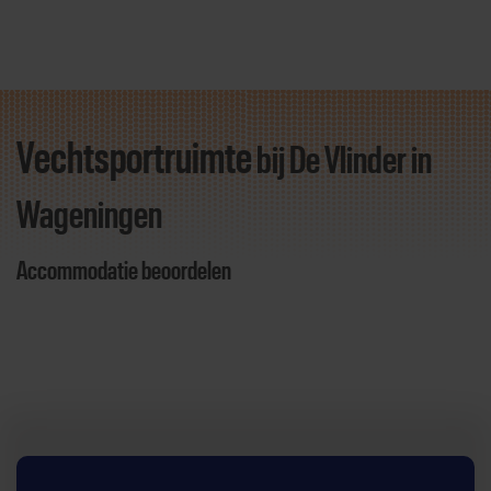
Vechtsportruimte
bij De Vlinder
in
Direct door naar content
Wageningen
Accommodatie beoordelen