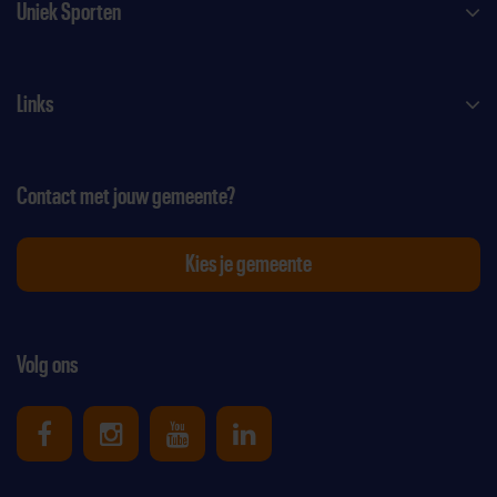
Uniek Sporten
Links
Contact met jouw gemeente?
Kies je gemeente
Volg ons
Uniek Sporten op Facebook
Uniek Sporten op Instagram
Uniek Sporten op Youtube
Uniek Sporten op Link