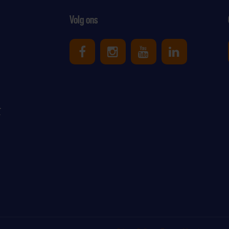
Volg ons
Uniek Sporten op Facebook
Uniek Sporten op Ins
Uniek Sporten o
Uniek Spor
r