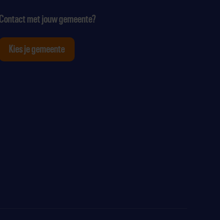
Contact met jouw gemeente?
Kies je gemeente
tagram
p Youtube
ten op Linkedin