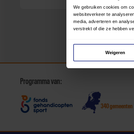
We gebruiken cookies om cont
websiteverkeer te analyseren
media, adverteren en analys
verstrekt of die ze hebben v
Weigeren
Programma van:
340 gemeenten