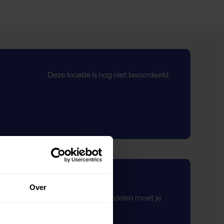
Deze locatie is nog niet beoordeeld.
Zelf beoordelen
Over
Om deze sportruimte te beoordelen moet je
ingelogd zijn.