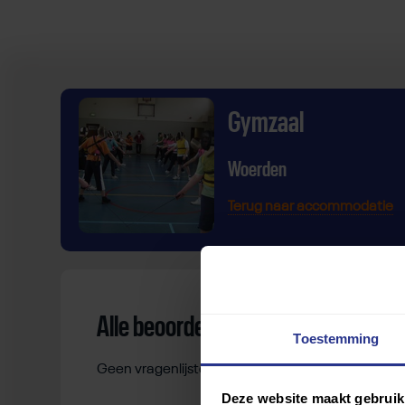
Gymzaal
Woerden
Terug naar accommodatie
Alle beoordelingen
Toestemming
Geen vragenlijsten gevonden.
Deze website maakt gebruik