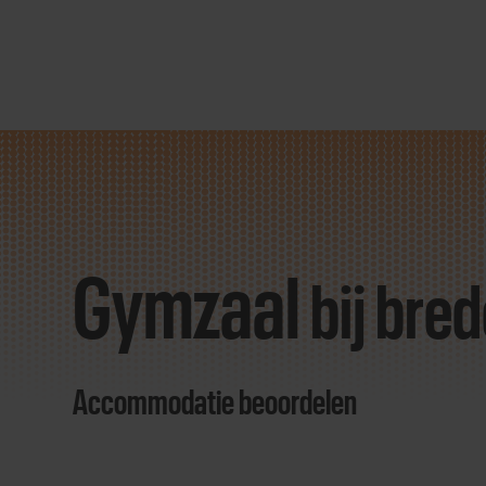
Direct
door
naar
Gymzaal
content
bij bre
Accommodatie beoordelen