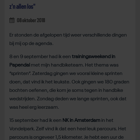
z'n allen los"
08 oktober 2018
Er stonden de afgelopen tijd weer verschillende dingen
bij mij op de agenda.
8 en 9 september had ik een
trainingsweekend in
Papendal
met mijn handbiketeam. Het thema was
“sprinten”. Zaterdag gingen we vooral kleine sprinten
doen, dat vind ik het leukste. Ook gingen we 180 graden
bochten oefenen, die kom je soms tegen in handbike
wedstrijden. Zondag deden we lange sprinten, ook dat
was heel erg leerzaam.
15 september had ik een
NK in Amsterdam
in het
Vondelpark. Zelf vind ik dat een heel leuk parcours. Het
parcours is ongeveer 1,5 kilometer. Je hebt een uur de