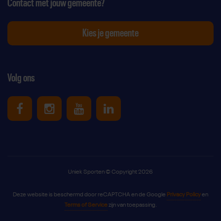
Contact met jouw gemeente?
Kies je gemeente
Volg ons
Uniek Sporten op Facebook
Uniek Sporten op Instagram
Uniek Sporten op Youtube
Uniek Sporten op Link
Uniek Sporten © Copyright 2026
Deze website is beschermd door reCAPTCHA en de Google
Privacy Policy
en
Terms of Service
zijn van toepassing.