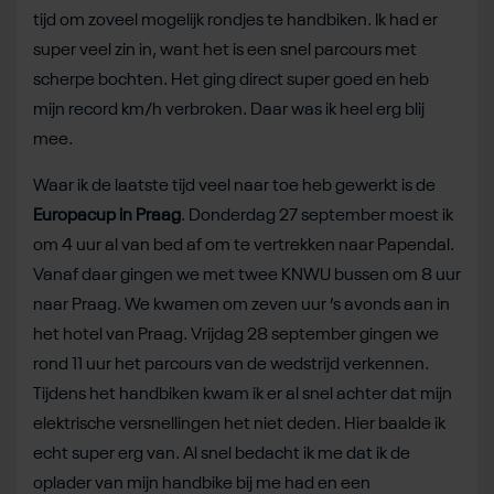
tijd om zoveel mogelijk rondjes te handbiken. Ik had er
super veel zin in, want het is een snel parcours met
scherpe bochten. Het ging direct super goed en heb
mijn record km/h verbroken. Daar was ik heel erg blij
mee.
Waar ik de laatste tijd veel naar toe heb gewerkt is de
Europacup in Praag
. Donderdag 27 september moest ik
om 4 uur al van bed af om te vertrekken naar Papendal.
Vanaf daar gingen we met twee KNWU bussen om 8 uur
naar Praag. We kwamen om zeven uur ’s avonds aan in
het hotel van Praag. Vrijdag 28 september gingen we
rond 11 uur het parcours van de wedstrijd verkennen.
Tijdens het handbiken kwam ik er al snel achter dat mijn
elektrische versnellingen het niet deden. Hier baalde ik
echt super erg van. Al snel bedacht ik me dat ik de
oplader van mijn handbike bij me had en een