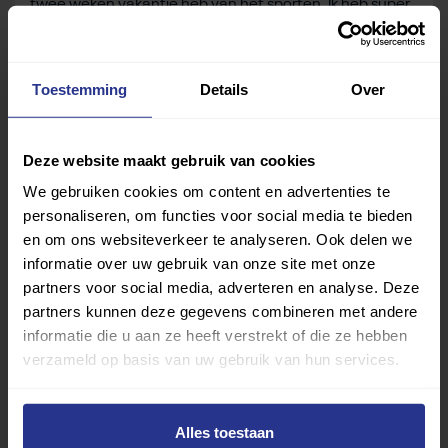
twee weken vakantie heb van het sporten. Ik heb super
leuk dingen gedaan en bereikt dit jaar.
Deel dit bericht
Toestemming
Details
Over
Deel op Facebook
Deel op Linkedin
Deel op Whatsapp
Mail link
Kopieer link
Deze website maakt gebruik van cookies
We gebruiken cookies om content en advertenties te
personaliseren, om functies voor social media te bieden
en om ons websiteverkeer te analyseren. Ook delen we
informatie over uw gebruik van onze site met onze
partners voor social media, adverteren en analyse. Deze
partners kunnen deze gegevens combineren met andere
informatie die u aan ze heeft verstrekt of die ze hebben
verzameld op basis van uw gebruik van hun services.
Alles toestaan