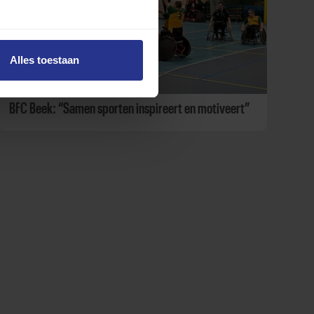
Alles toestaan
BFC Beek: “Samen sporten inspireert en motiveert”