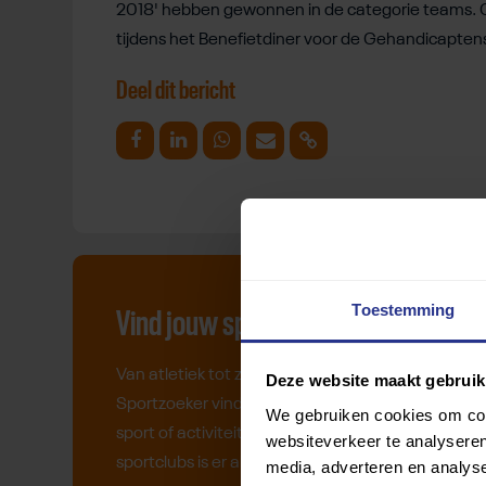
2018' hebben gewonnen in de categorie teams. G
tijdens het Benefietdiner voor de Gehandicaptens
Deel dit bericht
Deel op Facebook
Deel op Linkedin
Deel op Whatsapp
Mail link
Kopieer link
Toestemming
Vind jouw sport
Van atletiek tot zwemmen: met onze
Deze website maakt gebruik
Sportzoeker vind je gemakkelijk jouw favoriete
We gebruiken cookies om cont
sport of activiteit. Met meer dan 4250
websiteverkeer te analyseren
sportclubs is er altijd een sport die bij je past.
media, adverteren en analys