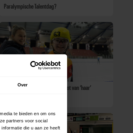
Paralympische Talentdag?
Over
Uniek Sporten Talent Laura genoot van ‘haar’
schaatswedstrijd
 media te bieden en om ons
ze partners voor social
nformatie die u aan ze heeft