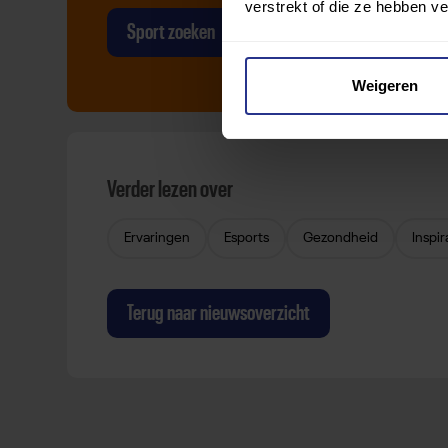
verstrekt of die ze hebben v
Sport zoeken
Weigeren
Verder lezen over
Ervaringen
Esports
Gezondheid
Inspir
Terug naar nieuwsoverzicht