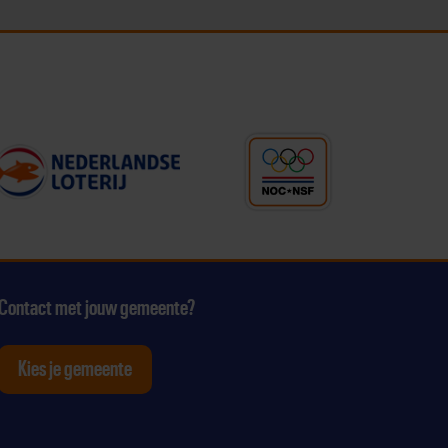
Contact met jouw gemeente?
Kies je gemeente
tagram
p Youtube
ten op Linkedin