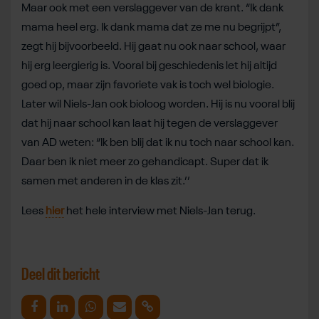
Maar ook met een verslaggever van de krant. “Ik dank
mama heel erg. Ik dank mama dat ze me nu begrijpt”,
zegt hij bijvoorbeeld. Hij gaat nu ook naar school, waar
hij erg leergierig is. Vooral bij geschiedenis let hij altijd
goed op, maar zijn favoriete vak is toch wel biologie.
Later wil Niels-Jan ook bioloog worden. Hij is nu vooral blij
dat hij naar school kan laat hij tegen de verslaggever
van AD weten: “Ik ben blij dat ik nu toch naar school kan.
Daar ben ik niet meer zo gehandicapt. Super dat ik
samen met anderen in de klas zit.’’
Lees
hier
het hele interview met Niels-Jan terug.
Deel dit bericht
Deel op Facebook
Deel op Linkedin
Deel op Whatsapp
Mail link
Kopieer link