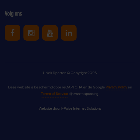
Volg ons
Uniek Sporten op Facebook
Uniek Sporten op Instagram
Uniek Sporten op Youtube
Uniek Sporten op Link
Uniek Sporten © Copyright 2026
Deze website is beschermd door reCAPTCHA en de Google
Privacy Policy
en
Terms of Service
zijn van toepassing.
Website door
I-Pulse Internet Solutions