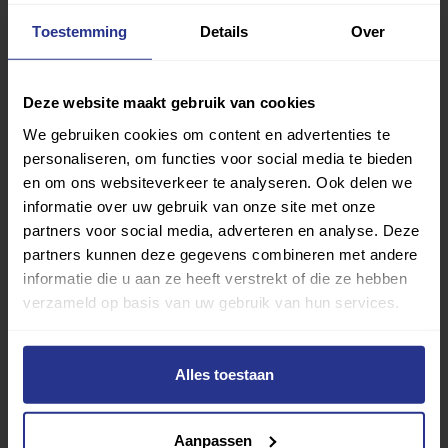
Van atletiek tot zwemmen: met onze Sportzoeker
Toestemming
Details
Over
vind je gemakkelijk jouw favoriete sport of activiteit.
Met meer dan 4250 sportclubs is er altijd een sport
die bij je past.
Deze website maakt gebruik van cookies
We gebruiken cookies om content en advertenties te
Sport zoeken
personaliseren, om functies voor social media te bieden
en om ons websiteverkeer te analyseren. Ook delen we
informatie over uw gebruik van onze site met onze
partners voor social media, adverteren en analyse. Deze
partners kunnen deze gegevens combineren met andere
informatie die u aan ze heeft verstrekt of die ze hebben
Verder lezen over
verzameld op basis van uw gebruik van hun services.
Ervaringen
Esports
Gezondheid
Inspiratie
Lifestyle
Tech
Tips & tricks
Alles toestaan
Terug naar nieuwsoverzicht
Aanpassen