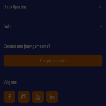
Uniek Sporten
Links
Contact met jouw gemeente?
Kies je gemeente
Volg ons
Uniek Sporten op Facebook
Uniek Sporten op Instagram
Uniek Sporten op Youtube
Uniek Sporten op Link