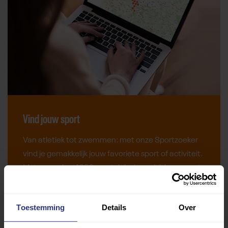
Vind jouw sport
Van atletiek tot zwemmen: met onze Sportzoeker
vind je gemakkelijk jouw favoriete sport of activiteit.
Met meer dan 4250 sportclubs is er altijd een sport
die bij je past.
Toestemming
Details
Over
Sport zoeken