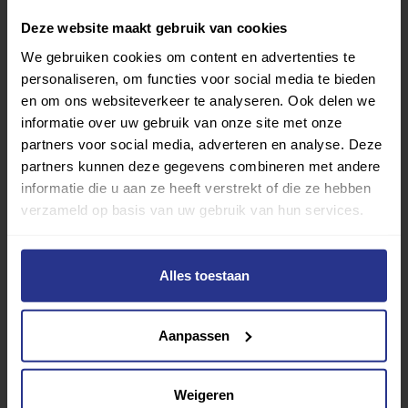
Deze website maakt gebruik van cookies
We gebruiken cookies om content en advertenties te
personaliseren, om functies voor social media te bieden
en om ons websiteverkeer te analyseren. Ook delen we
Verder lezen over
informatie over uw gebruik van onze site met onze
partners voor social media, adverteren en analyse. Deze
Ervaringen
Esports
Gezondheid
Inspiratie
partners kunnen deze gegevens combineren met andere
Lifestyle
Tech
Tips & tricks
informatie die u aan ze heeft verstrekt of die ze hebben
verzameld op basis van uw gebruik van hun services.
Terug naar nieuwsoverzicht
Alles toestaan
Aanbevolen berichten
Aanpassen
Weigeren