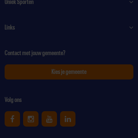
Uniek Sporten
Links
Contact met jouw gemeente?
Kies je gemeente
Volg ons
Uniek Sporten op Facebook
Uniek Sporten op Instagram
Uniek Sporten op Youtube
Uniek Sporten op Link