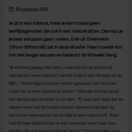
09 september 2019
Je zit in een rolstoel, maar je kent totaal geen
leeftijdsgenoten die ook in een rolstoel zitten. Dan kun je
je best eenzaam gaan voelen. Evie uit Greenwich
(Groot-Brittannië) zat in deze situatie. Haar moeder kon
het niet langer aanzien en bedacht de Wheelie Gang.
“Ik wil heel graag vrienden, maar bij mij op school zit
niemand in een rolstoel”, vertelt Evie in een filmpje op de
BBC. “Sommige mensen weten gewoon niet hoe het
voelt om in een rolstoel te zitten.” Moeder Emma vond
het lastig haar dochter zo te zien. “Er was een dag dat ze
alleen maar zat te huilen omdat niemand bij haar op
school en niemand in de familie in een rolstoel zit. Toen
heb ik haar beloofd dat ik wat vrienden voor haar zou
vinden die ook in een rolstoel zitten.” Zo is het idee voor