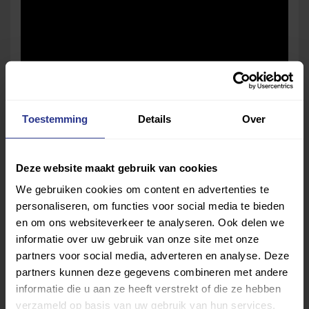
Toestemming
Details
Over
Deel dit bericht
Deze website maakt gebruik van cookies
Deel op Facebook
Deel op Linkedin
Deel op Whatsapp
Mail link
Kopieer link
We gebruiken cookies om content en advertenties te
personaliseren, om functies voor social media te bieden
en om ons websiteverkeer te analyseren. Ook delen we
informatie over uw gebruik van onze site met onze
partners voor social media, adverteren en analyse. Deze
partners kunnen deze gegevens combineren met andere
informatie die u aan ze heeft verstrekt of die ze hebben
verzameld op basis van uw gebruik van hun services.