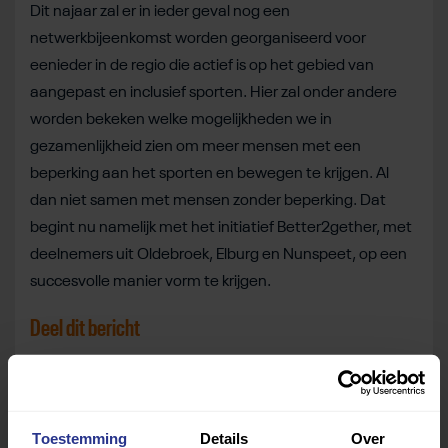
Dit najaar zal er in ieder geval nog een
netwerkbijeenkomst worden georganiseerd voor
eenieder in de regio die actief is op het gebied van
aangepast en inclusief sporten. Hier zal onder andere
worden bekeken welke mogelijkheden we in
gezamenlijkheid zien om meer mensen met een
beperking aan het sporten en bewegen te krijgen. Al
dan niet samen met mensen zonder beperking. Dat
begint nu namelijk met het initiatief Better2gether, met
deelnemers uit Oldebroek, Elburg en Nunspeet, op een
succesvolle manier vorm te krijgen.
Deel dit bericht
Deel op Facebook
Deel op Linkedin
Deel op Whatsapp
Mail link
Kopieer link
Toestemming
Details
Over