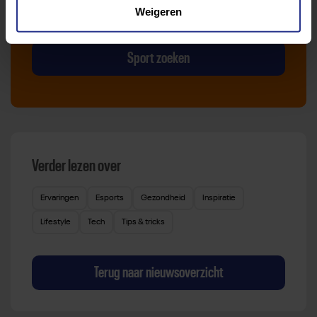
Met meer dan 4250 sportclubs is er altijd een sport
Weigeren
die bij je past.
Sport zoeken
Verder lezen over
Ervaringen
Esports
Gezondheid
Inspiratie
Lifestyle
Tech
Tips & tricks
Terug naar nieuwsoverzicht