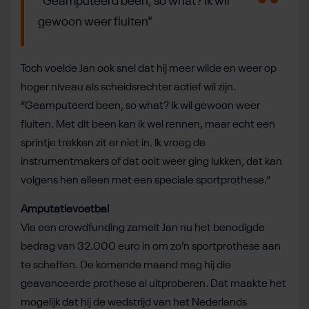
“Geamputeerd been, so what? Ik wil
gewoon weer fluiten"
Toch voelde Jan ook snel dat hij meer wilde en weer op
hoger niveau als scheidsrechter actief wil zijn.
“Geamputeerd been, so what? Ik wil gewoon weer
fluiten. Met dit been kan ik wel rennen, maar echt een
sprintje trekken zit er niet in. Ik vroeg de
instrumentmakers of dat ooit weer ging lukken, dat kan
volgens hen alleen met een speciale sportprothese.”
Amputatievoetbal
Via een crowdfunding zamelt Jan nu het benodigde
bedrag van 32.000 euro in om zo’n sportprothese aan
te schaffen. De komende maand mag hij die
geavanceerde prothese al uitproberen. Dat maakte het
mogelijk dat hij de wedstrijd van het Nederlands