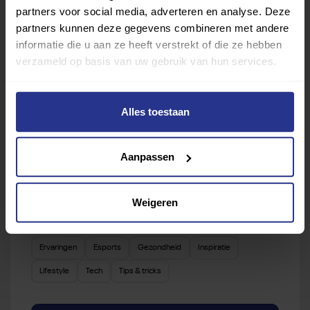
partners voor social media, adverteren en analyse. Deze
Van atletiek tot zwemmen: met onze Sportzoeker
partners kunnen deze gegevens combineren met andere
vind je gemakkelijk jouw favoriete sport of activiteit.
informatie die u aan ze heeft verstrekt of die ze hebben
Met meer dan 4250 sportclubs is er altijd een sport
verzameld op basis van uw gebruik van hun services.
die bij je past.
Sport zoeken
Alles toestaan
Aanpassen
Weigeren
Verder lezen over
Ervaringen
Esports
Gezondheid
Inspiratie
Lifestyle
Tech
Tips & tricks