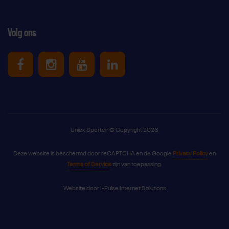
Volg ons
Uniek Sporten op Facebook
Uniek Sporten op Instagram
Uniek Sporten op Youtube
Uniek Sporten op Link
Uniek Sporten © Copyright 2026
Deze website is beschermd door reCAPTCHA en de Google
Privacy Policy
en
Terms of Service
zijn van toepassing.
Website door
I-Pulse Internet Solutions