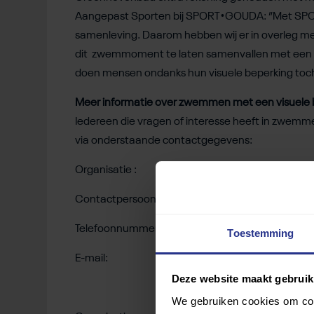
Aangepast Sporten bij SPORT•GOUDA: ”Met SPOR
samenleving. Daarom hebben wij er in overleg me
dit zwemmoment te laten samenvallen met een
doen mensen ondanks hun visuele beperking to
Meer informatie over zwemmen met een visuele 
Iedereen die vragen of interesse heeft in zwem
via onderstaande contactgegevens:
Organisatie : Oogvereniging Oogcafé Goud
Contactpersoon: Bonnie de Heij
Telefoonnummer: 06-15144176
Toestemming
E-mail:
bonniedeheij@gmail.com
Deze website maakt gebruik
We gebruiken cookies om cont