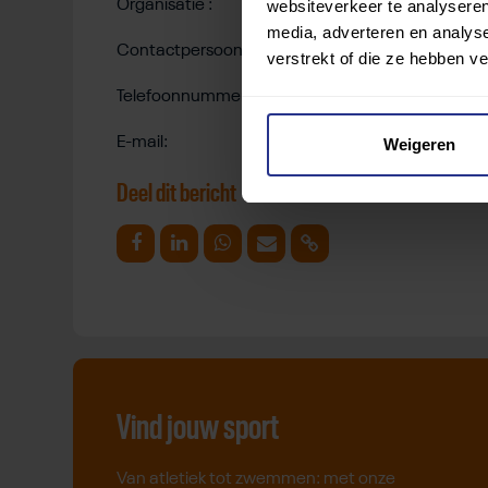
websiteverkeer te analyseren
Organisatie : SPORT•GOUDA
media, adverteren en analys
Contactpersoon: Kim Disco
verstrekt of die ze hebben v
Telefoonnummer: 0182-590910
E-mail:
kim.disco@sportpuntgouda.nl
Weigeren
Deel dit bericht
Deel op Facebook
Deel op Linkedin
Deel op Whatsapp
Mail link
Kopieer link
Vind jouw sport
Van atletiek tot zwemmen: met onze