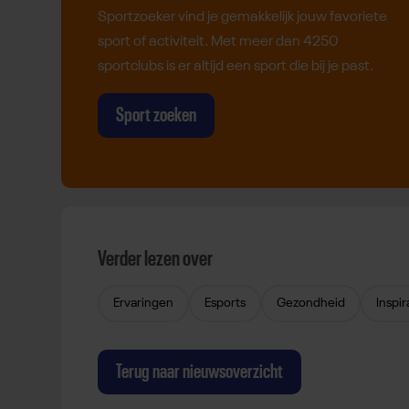
Sportzoeker vind je gemakkelijk jouw favoriete
sport of activiteit. Met meer dan 4250
sportclubs is er altijd een sport die bij je past.
Sport zoeken
Verder lezen over
Ervaringen
Esports
Gezondheid
Inspir
Terug naar nieuwsoverzicht