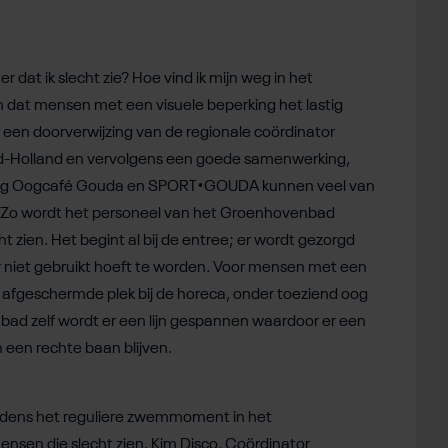
 dat ik slecht zie? Hoe vind ik mijn weg in het
 dat mensen met een visuele beperking het lastig
een doorverwijzing van de regionale coördinator
id-Holland en vervolgens een goede samenwerking,
ing Oogcafé Gouda en SPORT•GOUDA kunnen veel van
Zo wordt het personeel van het Groenhovenbad
 zien. Het begint al bij de entree; er wordt gezorgd
r niet gebruikt hoeft te worden. Voor mensen met een
n afgeschermde plek bij de horeca, onder toeziend oog
t bad zelf wordt er een lijn gespannen waardoor er een
 een rechte baan blijven.
ijdens het reguliere zwemmoment in het
en die slecht zien. Kim Disco, Coördinator