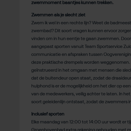
zwemmoment baantjes kunnen trekken.
Zwemmen als je slecht ziet
Zwem ik wel in een rechte lijn? Weet de badmeester
zwembad? Dit soort vragen kunnen ervoor zorgen
vinden om in hun eentje te gaan zwemmen. Door 
aangepast sporten vanuit Team Sportservice Zu
communicatie en afspraken tussen Oogverenig
deze praktische drempels worden weggenomen. 
geïnstrueerd in het omgaan met mensen die slecht
dat de buitendeur open staat, zodat de draaideu
hulphond is er de mogelijkheid om het dier op ee
van de medewerkers, veilig achter te laten. In he
soort geleidenlijn ontstaat, zodat de zwemmers in
Inclusief sporten
Elke maandag van 12:00 tot 14:00 uur wordt er t
Groenhovenbad extra rekening gehouden met mens