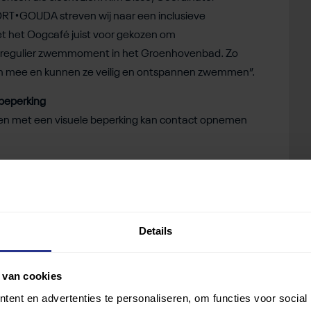
T•GOUDA streven wij naar een inclusieve
t het Oogcafé juist voor gekozen om
 regulier zwemmoment in het Groenhovenbad. Zo
ch mee en kunnen ze veilig en ontspannen zwemmen”.
beperking
men met een visuele beperking kan contact opnemen
a
Details
 van cookies
ent en advertenties te personaliseren, om functies voor social