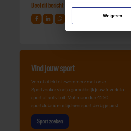
Deel dit bericht
Weigeren
Deel op Facebook
Deel op Linkedin
Deel op Whatsapp
Mail link
Kopieer link
Vind jouw sport
Van atletiek tot zwemmen: met onze
Sportzoeker vind je gemakkelijk jouw favoriete
sport of activiteit. Met meer dan 4250
sportclubs is er altijd een sport die bij je past.
Sport zoeken