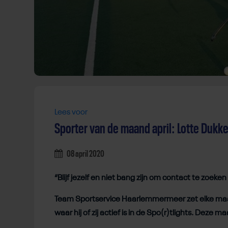
Lees voor
Sporter van de maand april: Lotte Dukk
08 april 2020
“Blijf jezelf en niet bang zijn om contact te zoe
Team Sportservice Haarlemmermeer zet elke maa
waar hij of zij actief is in de Spo(r)tlights. Dez