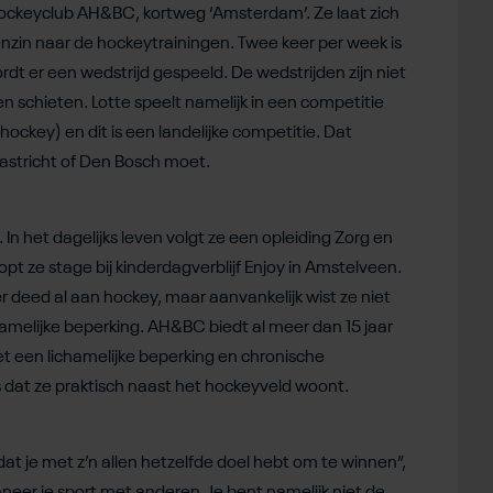
ij hockeyclub AH&BC, kortweg ‘Amsterdam’. Ze laat zich
genzin naar de hockeytrainingen. Twee keer per week is
dt er een wedstrijd gespeeld. De wedstrijden zijn niet
en schieten. Lotte speelt namelijk in een competitie
ckey) en dit is een landelijke competitie. Dat
astricht of Den Bosch moet.
 In het dagelijks leven volgt ze een opleiding Zorg en
t ze stage bij kinderdagverblijf Enjoy in Amstelveen.
r deed al aan hockey, maar aanvankelijk wist ze niet
amelijke beperking. AH&BC biedt al meer dan 15 jaar
t een lichamelijke beperking en chronische
 dat ze praktisch naast het hockeyveld woont.
 dat je met z’n allen hetzelfde doel hebt om te winnen”,