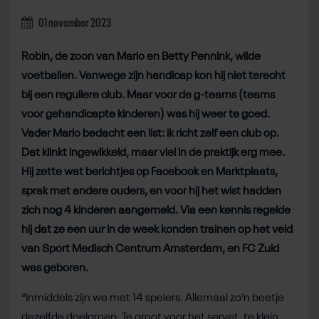
01 november 2023
Robin, de zoon van Mario en Betty Pennink, wilde
voetballen. Vanwege zijn handicap kon hij niet terecht
bij een reguliere club. Maar voor de g-teams (teams
voor gehandicapte kinderen) was hij weer te goed.
Vader Mario bedacht een list: ik richt zelf een club op.
Dat klinkt ingewikkeld, maar viel in de praktijk erg mee.
Hij zette wat berichtjes op Facebook en Marktplaats,
sprak met andere ouders, en voor hij het wist hadden
zich nog 4 kinderen aangemeld. Via een kennis regelde
hij dat ze een uur in de week konden trainen op het veld
van Sport Medisch Centrum Amsterdam, en FC Zuid
was geboren.
“Inmiddels zijn we met 14 spelers. Allemaal zo’n beetje
dezelfde doelgroep. Te groot voor het servet, te klein