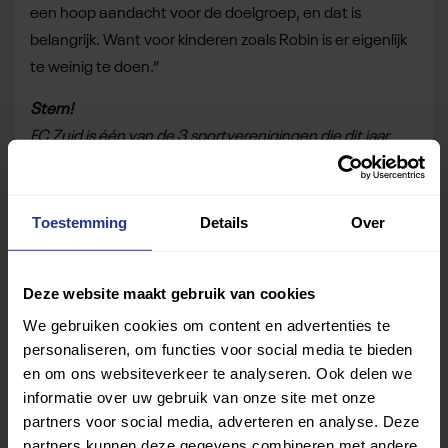
een hoop aandacht voor de doelgroep, en dat is
belangrijk. Want voor kinderen zoals Robin is er eigenlijk
te weinig te doen.”
Stem!
FC Zuid is één van de 3 sportverenigingen die dit jaar
meedingen naar de Amsterdamse Pluim. Tussen 1
november en 5 december 2023 kun je
jouw stem
uitbrengen op FC Zuid of een van de andere
Toestemming
Details
Over
genomineerde verenigingen op de website van Topsport
Amsterdam. De winnaar wordt bekend gemaakt op het
Deze website maakt gebruik van cookies
Topsport Gala op 19 december 2023.
We gebruiken cookies om content en advertenties te
Deel dit bericht
personaliseren, om functies voor social media te bieden
en om ons websiteverkeer te analyseren. Ook delen we
informatie over uw gebruik van onze site met onze
Deel op Facebook
Deel op Linkedin
Deel op Whatsapp
Mail link
Kopieer link
partners voor social media, adverteren en analyse. Deze
partners kunnen deze gegevens combineren met andere