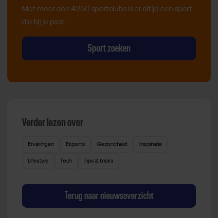
Met meer dan 4250 sportclubs is er altijd een sport
die bij je past.
Sport zoeken
Verder lezen over
Ervaringen
Esports
Gezondheid
Inspiratie
Lifestyle
Tech
Tips & tricks
Terug naar nieuwsoverzicht