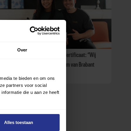
Over
TRNR. ontvangt Uniek Sporten Certificaat: “Wij
willen hét Parkinson bokscentrum van Brabant
worden”
 media te bieden en om ons
ze partners voor social
nformatie die u aan ze heeft
Alles toestaan