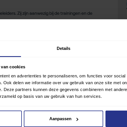
eleiders. Zij zijn aanwezig bij de trainingen en de
e mensen die ervaring hebben met werken in de zorg.
amenspraak tussen spelers, begeleiding en ouders
Details
 vormen die ook competitie gaat spelen. In het
8 jaar. Tot die tijd is het voor deze leeftijd alleen nog
 van cookies
ent en advertenties te personaliseren, om functies voor social
. Ook delen we informatie over uw gebruik van onze site met on
e. Deze partners kunnen deze gegevens combineren met andere i
erzameld op basis van uw gebruik van hun services.
Aanpassen