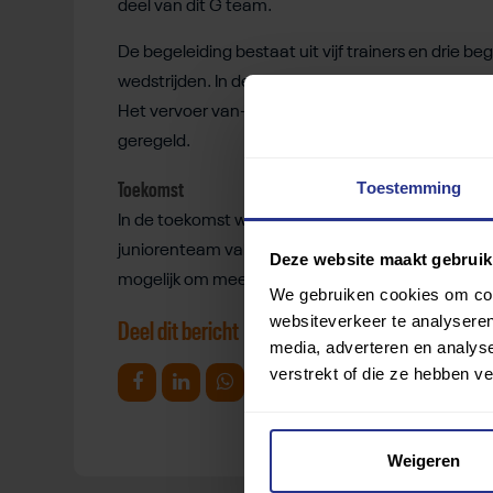
deel van dit G team.
De begeleiding bestaat uit vijf trainers en drie beg
wedstrijden. In de begeleidingsstaf zitten enkel
Het vervoer van- en naar wedstrijden wordt in s
geregeld.
Toestemming
Toekomst
In de toekomst willen we graag een junioren team
juniorenteam vallen spelers in de leeftijd van 8 tot 1
Deze website maakt gebruik
mogelijk om mee te trainen.”
We gebruiken cookies om cont
websiteverkeer te analyseren
Deel dit bericht
media, adverteren en analys
verstrekt of die ze hebben v
Deel op Facebook
Deel op Linkedin
Deel op Whatsapp
Mail link
Kopieer link
Weigeren