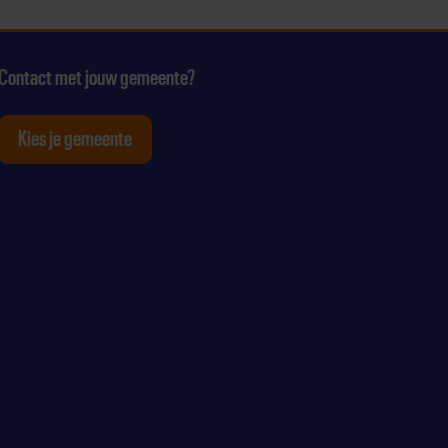
Contact met jouw gemeente?
Kies je gemeente
tagram
p Youtube
ten op Linkedin