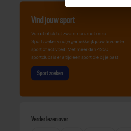
Vind jouw sport
Van atletiek tot zwemmen: met onze
Sportzoeker vind je gemakkelijk jouw favoriete
sport of activiteit. Met meer dan 4250
sportclubs is er altijd een sport die bij je past.
Sport zoeken
Verder lezen over