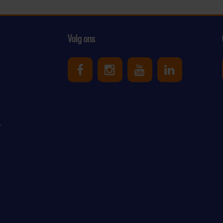
Volg ons
Uniek Sporten op Facebook
Uniek Sporten op Ins
Uniek Sporten o
Uniek Spor
r