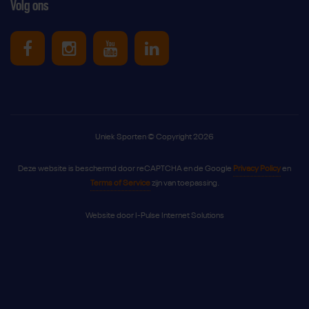
Volg ons
Uniek Sporten op Facebook
Uniek Sporten op Instagram
Uniek Sporten op Youtube
Uniek Sporten op Link
Uniek Sporten © Copyright 2026
Deze website is beschermd door reCAPTCHA en de Google
Privacy Policy
en
Terms of Service
zijn van toepassing.
Website door
I-Pulse Internet Solutions