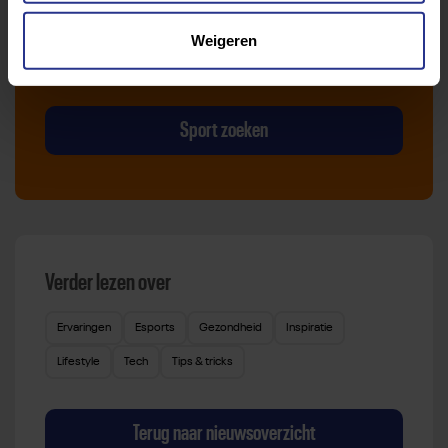
vind je gemakkelijk jouw favoriete sport of activiteit.
Weigeren
Met meer dan 4250 sportclubs is er altijd een sport
die bij je past.
Sport zoeken
Verder lezen over
Ervaringen
Esports
Gezondheid
Inspiratie
Lifestyle
Tech
Tips & tricks
Terug naar nieuwsoverzicht