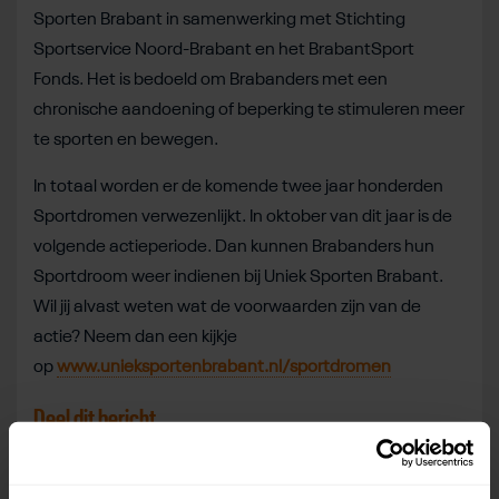
Sporten Brabant in samenwerking met Stichting
Sportservice Noord-Brabant en het BrabantSport
Fonds. Het is bedoeld om Brabanders met een
chronische aandoening of beperking te stimuleren meer
te sporten en bewegen.
In totaal worden er de komende twee jaar honderden
Sportdromen verwezenlijkt. In oktober van dit jaar is de
volgende actieperiode. Dan kunnen Brabanders hun
Sportdroom weer indienen bij Uniek Sporten Brabant.
Wil jij alvast weten wat de voorwaarden zijn van de
actie? Neem dan een kijkje
op
www.unieksportenbrabant.nl/sportdromen
Deel dit bericht
Deel op Facebook
Deel op Linkedin
Deel op Whatsapp
Mail link
Kopieer link