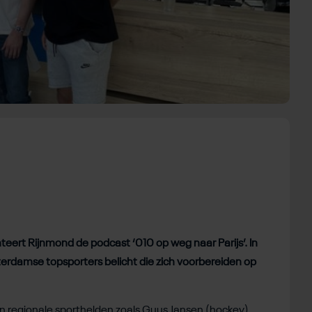
ert Rijnmond de podcast ‘010 op weg naar Parijs’. In
erdamse topsporters belicht die zich voorbereiden op
van regionale sporthelden zoals Guus Jansen (hockey),