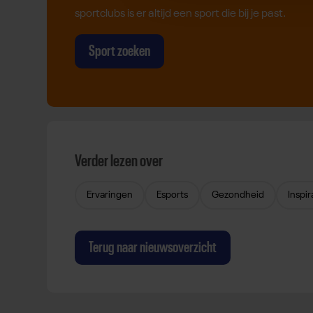
sportclubs is er altijd een sport die bij je past.
Sport zoeken
Verder lezen over
Ervaringen
Esports
Gezondheid
Inspir
Terug naar nieuwsoverzicht