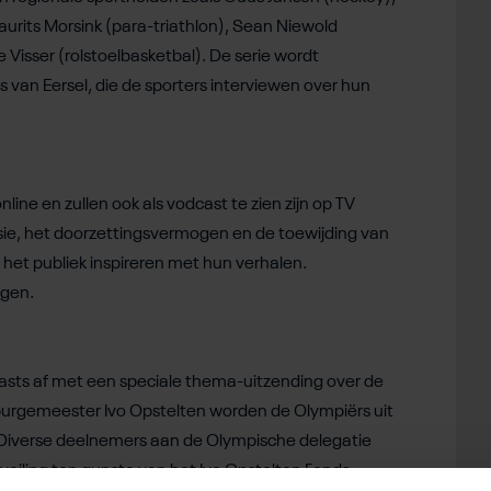
urits Morsink (para-triathlon), Sean Niewold
 Visser (rolstoelbasketbal). De serie wordt
van Eersel, die de sporters interviewen over hun
ne en zullen ook als vodcast te zien zijn op TV
ie, het doorzettingsvermogen en de toewijding van
n het publiek inspireren met hun verhalen.
ngen.
casts af met een speciale thema-uitzending over de
burgemeester Ivo Opstelten worden de Olympiërs uit
. Diverse deelnemers aan de Olympische delegatie
eiling ten gunste van het Ivo Opstelten Fonds,