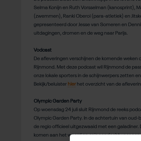
Selma Konijn en Ruth Vorsselman (kanosprint), Ma
(zwemmen), Ranki Oberoi (para-atletiek) en Jitske
gepresenteerd door Jesse van Someren en Dennis 
uitdagingen, dromen en de weg naar Parijs.
Vodcast
De afleveringen verschijnen de komende weken onli
Rijnmond. Met deze podcast wil Rijnmond de pass
onze lokale sporters in de schijnwerpers zetten e
Bekijk/beluister
hier
het overzicht van de afleveri
Olympic Garden Party
Op woensdag 24 juli sluit Rijnmond de reeks pod
Olympic Garden Party. In de achtertuin van oud-
de regio officieel uitgezwaaid met een galadiner
komen aan het woord en er is aandacht voor een v