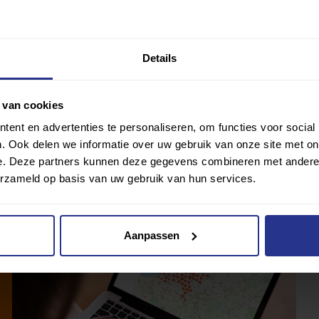
nd worden.
er informatie of bekijk en beluister de podcasts op hun
Details
 van cookies
ent en advertenties te personaliseren, om functies voor social
. Ook delen we informatie over uw gebruik van onze site met on
e. Deze partners kunnen deze gegevens combineren met andere i
erzameld op basis van uw gebruik van hun services.
Aanpassen