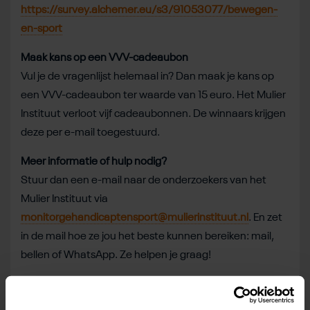
https://survey.alchemer.eu/s3/91053077/bewegen-
en-sport
Maak kans op een VVV-cadeaubon
Vul je de vragenlijst helemaal in? Dan maak je kans op
een VVV-cadeaubon ter waarde van 15 euro. Het Mulier
Instituut verloot vijf cadeaubonnen. De winnaars krijgen
deze per e-mail toegestuurd.
Meer informatie of hulp nodig?
Stuur dan een e-mail naar de onderzoekers van het
Mulier Instituut via
monitorgehandicaptensport@mulierinstituut.nl
. En zet
in de mail hoe ze jou het beste kunnen bereiken: mail,
bellen of WhatsApp. Ze helpen je graag!
Deel dit bericht