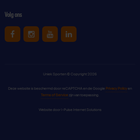
Volg ons
Uniek Sporten op Facebook
Uniek Sporten op Instagram
Uniek Sporten op Youtube
Uniek Sporten op Link
Uniek Sporten © Copyright 2026
Deze website is beschermd door reCAPTCHA en de Google
Privacy Policy
en
Terms of Service
zijn van toepassing.
Website door
I-Pulse Internet Solutions