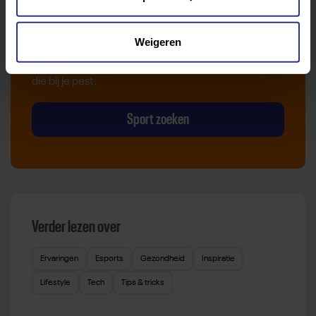
Van atletiek tot zwemmen: met onze Sportzoeker
Weigeren
vind je gemakkelijk jouw favoriete sport of activiteit.
Met meer dan 4250 sportclubs is er altijd een sport
die bij je past.
Sport zoeken
Verder lezen over
Ervaringen
Esports
Gezondheid
Inspiratie
Lifestyle
Tech
Tips & tricks