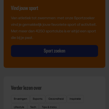
Vind jouw sport
Van atletiek tot zwemmen: met onze Sportzoeker
vind je gemakkelijk jouw favoriete sport of activiteit.
Met meer dan 4250 sportclubs is er altijd een sport
die bij je past.
Sport zoeken
Verder lezen over
Ervaringen
Esports
Gezondheid
Inspiratie
Lifestyle
Tech
Tips & tricks