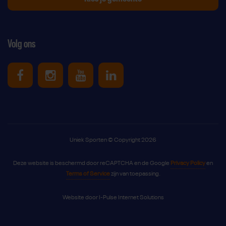
Volg ons
Uniek Sporten op Facebook
Uniek Sporten op Instagram
Uniek Sporten op Youtube
Uniek Sporten op Link
Uniek Sporten © Copyright 2026
Deze website is beschermd door reCAPTCHA en de Google
Privacy Policy
en
Terms of Service
zijn van toepassing.
Website door
I-Pulse Internet Solutions