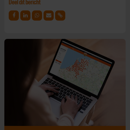
Deel dit bericht
Deel op Facebook
Deel op Linkedin
Deel op Whatsapp
Mail link
Kopieer link