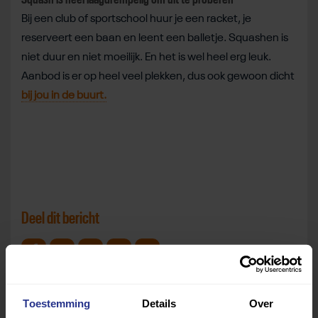
Bij een club of sportschool huur je een racket, je
reserveert een baan en leent een balletje. Squashen is
niet duur en niet moeilijk. En het is wel heel erg leuk.
Aanbod is er op heel veel plekken, dus ook gewoon dicht
bij jou in de buurt.
Deel dit bericht
Deel op Facebook
Deel op Linkedin
Deel op Whatsapp
Mail link
Kopieer link
Toestemming
Details
Over