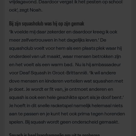
vrijdagavond. Daardoor vergat ik het pesten op school
ook’, zegt Noah.
Bij zijn squashclub was hij op zijn gemak
‘Ik voelde mij daar zekerder en daardoor kreeg ik ook
meer zelfvertrouwen in het dagelijks leven.’ De
squashclub voelt voor hem als een plaats plek waar hij
onderdeel van uit maakt, waar mensen betrokken zijn
en het voelt als een warm bad. Nu is hij ambassadeur
voor Deaf Squash in Groot-Brittannië. ‘Ik wil andere
dove mensen en kinderen vertellen wat squashen met
je doet. Je wordt er fit van, je ontmoet anderen en
squash is ook een hele geschikte sport als je doof bent.’
Je hoeft in dit snelle racketspel namelijk helemaal niets
aan te passen en je kunt het ook prima tegen horenden
spelen. Bij squash wordt geen onderscheid gemaakt.
Squash is heel laagdrempelig om uit te proberen