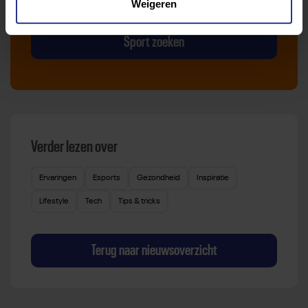
Weigeren
die bij je past.
Sport zoeken
Verder lezen over
Ervaringen
Esports
Gezondheid
Inspiratie
Lifestyle
Tech
Tips & tricks
Terug naar nieuwsoverzicht