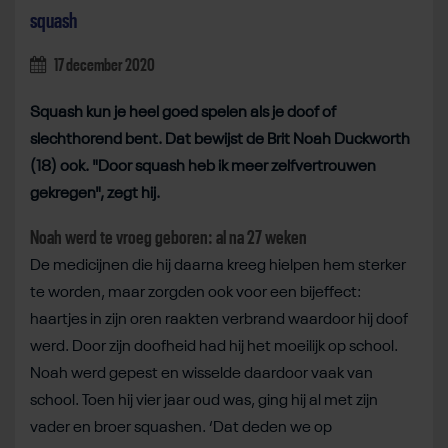
squash
17 december 2020
Squash kun je heel goed spelen als je doof of
slechthorend bent. Dat bewijst de Brit Noah Duckworth
(18) ook. "Door squash heb ik meer zelfvertrouwen
gekregen", zegt hij.
Noah werd te vroeg geboren: al na 27 weken
De medicijnen die hij daarna kreeg hielpen hem sterker
te worden, maar zorgden ook voor een bijeffect:
haartjes in zijn oren raakten verbrand waardoor hij doof
werd. Door zijn doofheid had hij het moeilijk op school.
Noah werd gepest en wisselde daardoor vaak van
school. Toen hij vier jaar oud was, ging hij al met zijn
vader en broer squashen. ‘Dat deden we op