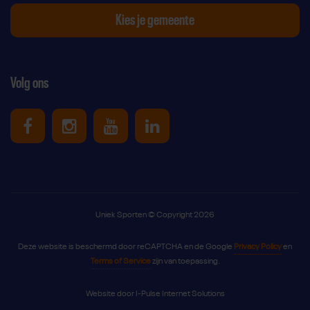
Kies je gemeente
Volg ons
Uniek Sporten op Facebook
Uniek Sporten op Instagram
Uniek Sporten op Youtube
Uniek Sporten op Link
Uniek Sporten © Copyright 2026
Deze website is beschermd door reCAPTCHA en de Google
Privacy Policy
en
Terms of Service
zijn van toepassing.
Website door
I-Pulse Internet Solutions