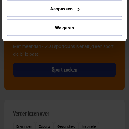
Aanpassen
Vind jouw sport
Weigeren
Van atletiek tot zwemmen: met onze Sportzoeker
vind je gemakkelijk jouw favoriete sport of activiteit.
Met meer dan 4250 sportclubs is er altijd een sport
die bij je past.
Sport zoeken
Verder lezen over
Ervaringen
Esports
Gezondheid
Inspiratie