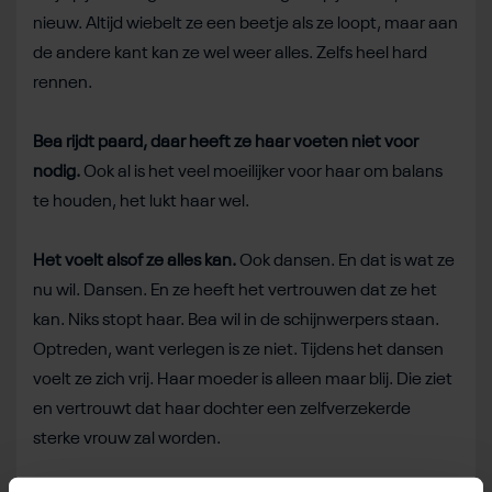
nieuw. Altijd wiebelt ze een beetje als ze loopt, maar aan
de andere kant kan ze wel weer alles. Zelfs heel hard
rennen.
Bea rijdt paard, daar heeft ze haar voeten niet voor
nodig.
Ook al is het veel moeilijker voor haar om balans
te houden, het lukt haar wel.
Het voelt alsof ze alles kan.
Ook dansen. En dat is wat ze
nu wil. Dansen. En ze heeft het vertrouwen dat ze het
kan. Niks stopt haar. Bea wil in de schijnwerpers staan.
Optreden, want verlegen is ze niet. Tijdens het dansen
voelt ze zich vrij. Haar moeder is alleen maar blij. Die ziet
en vertrouwt dat haar dochter een zelfverzekerde
sterke vrouw zal worden.
Bron: attitudelive.com